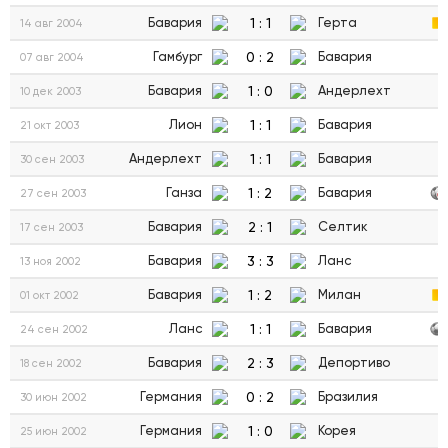
1
:
1
Бавария
Герта
14 авг 2004
0
:
2
Гамбург
Бавария
07 авг 2004
1
:
0
Бавария
Андерлехт
10 дек 2003
1
:
1
Лион
Бавария
21 окт 2003
1
:
1
Андерлехт
Бавария
30 сен 2003
1
:
2
Ганза
Бавария
27 сен 2003
2
:
1
Бавария
Селтик
17 сен 2003
3
:
3
Бавария
Ланс
13 ноя 2002
1
:
2
Бавария
Милан
01 окт 2002
1
:
1
Ланс
Бавария
24 сен 2002
2
:
3
Бавария
Депортиво
18 сен 2002
0
:
2
Германия
Бразилия
30 июн 2002
1
:
0
Германия
Корея
25 июн 2002