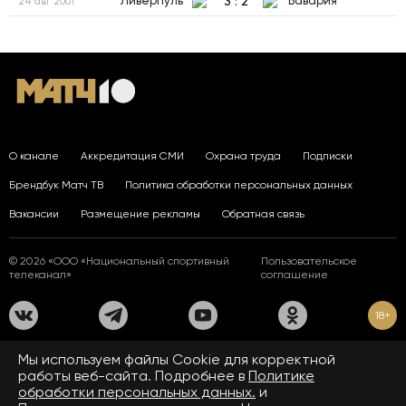
3
:
2
Ливерпуль
Бавария
24 авг 2001
О канале
Аккредитация СМИ
Охрана труда
Подписки
Брендбук Матч ТВ
Политика обработки персональных данных
Вакансии
Размещение рекламы
Обратная связь
© 2026 «ООО «Национальный спортивный
Пользовательское
телеканал»
соглашение
18+
На сайте применяются рекомендательные технологии. Подробнее
Мы используем файлы Сookie для корректной
в
Правилах применения рекомендательных технологий.
работы веб-сайта. Подробнее в
Политике
обработки персональных данных.
и
Средство массовой информации сетевое издание «www.matchtv.ru»
зарегистрировано Федеральной службой по надзору в сфере связи,