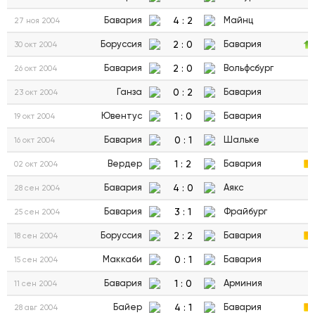
4
:
2
Бавария
Майнц
27 ноя 2004
2
:
0
Боруссия
Бавария
30 окт 2004
2
:
0
Бавария
Вольфсбург
26 окт 2004
0
:
2
Ганза
Бавария
23 окт 2004
1
:
0
Ювентус
Бавария
19 окт 2004
0
:
1
Бавария
Шальке
16 окт 2004
1
:
2
Вердер
Бавария
02 окт 2004
4
:
0
Бавария
Аякс
28 сен 2004
3
:
1
Бавария
Фрайбург
25 сен 2004
2
:
2
Боруссия
Бавария
18 сен 2004
0
:
1
Маккаби
Бавария
15 сен 2004
1
:
0
Бавария
Арминия
11 сен 2004
4
:
1
Байер
Бавария
28 авг 2004