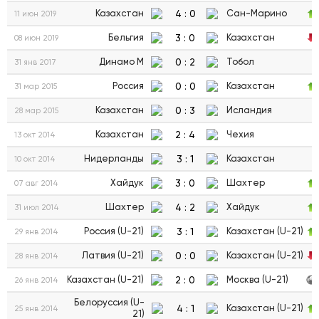
4
:
0
Казахстан
Сан-Марино
11 июн 2019
3
:
0
Бельгия
Казахстан
08 июн 2019
0
:
2
Динамо М
Тобол
31 янв 2017
0
:
0
Россия
Казахстан
31 мар 2015
0
:
3
Казахстан
Исландия
28 мар 2015
2
:
4
Казахстан
Чехия
13 окт 2014
3
:
1
Нидерланды
Казахстан
10 окт 2014
3
:
0
Хайдук
Шахтер
07 авг 2014
4
:
2
Шахтер
Хайдук
31 июл 2014
3
:
1
Россия (U-21)
Казахстан (U-21)
29 янв 2014
0
:
0
Латвия (U-21)
Казахстан (U-21)
28 янв 2014
2
:
0
Казахстан (U-21)
Москва (U-21)
26 янв 2014
Белоруссия (U-
4
:
1
Казахстан (U-21)
25 янв 2014
21)