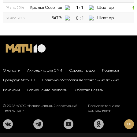
1
:
1
Крылья Советов
Шахтер
19 янв 2014
0
:
1
БАТЭ
Шахтер
16 июл 2013
О канале
Аккредитация СМИ
Охрана труда
Подписки
Брендбук Матч ТВ
Политика обработки персональных данных
Вакансии
Размещение рекламы
Обратная связь
© 2026 «ООО «Национальный спортивный
Пользовательское
телеканал»
соглашение
18+