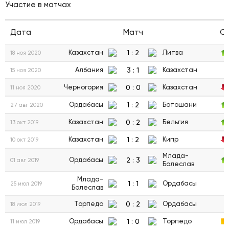
Участие в матчах
Дата
Матч
С
1
:
2
Казахстан
Литва
18 ноя 2020
3
:
1
Албания
Казахстан
15 ноя 2020
0
:
0
Черногория
Казахстан
11 ноя 2020
1
:
2
Ордабасы
Ботошани
27 авг 2020
0
:
2
Казахстан
Бельгия
13 окт 2019
1
:
2
Казахстан
Кипр
10 окт 2019
Млада-
2
:
3
Ордабасы
01 авг 2019
Болеслав
Млада-
1
:
1
Ордабасы
25 июл 2019
Болеслав
0
:
2
Торпедо
Ордабасы
18 июл 2019
1
:
0
Ордабасы
Торпедо
11 июл 2019