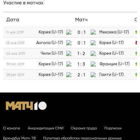
Участие в матчах
Дата
Матч
С
0
:
1
Корея (U-17)
Мексика (U-17)
11 ноя 2019
0
:
1
Ангола (U-17)
Корея (U-17)
05 ноя 2019
1
:
2
Чили (U-17)
Корея (U-17)
02 ноя 2019
1
:
3
Корея (U-17)
Франция (U-17)
30 окт 2019
2
:
1
Корея (U-17)
Гаити (U-17)
28 окт 2019
О канале
Аккредитация СМИ
Охрана труда
Подписки
Брендбук Матч ТВ
Политика обработки персональных данных