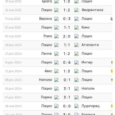
1
:
0
Брага
Лацио
30 янв 2025
1
:
2
Лацио
Фиорентина
26 янв 2025
0
:
3
Верона
Лацио
19 янв 2025
1
:
1
Лацио
Комо
10 янв 2025
2
:
0
Рома
Лацио
05 янв 2025
1
:
1
Лацио
Аталанта
28 дек 2024
1
:
2
Лечче
Лацио
21 дек 2024
0
:
6
Лацио
Интер
16 дек 2024
1
:
3
Аякс
Лацио
12 дек 2024
0
:
1
Наполи
Лацио
08 дек 2024
3
:
1
Лацио
Наполи
05 дек 2024
3
:
1
Парма
Лацио
01 дек 2024
0
:
0
Лацио
Лудогорец
28 ноя 2024
3
:
0
Лацио
Болонья
24 ноя 2024