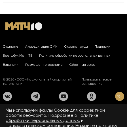
О канале
Аккредитация СМИ
Охрана труда
Подписки
Брендбук Матч ТВ
Политика обработки персональных данных
Вакансии
Размещение рекламы
Обратная связь
© 2026 «ООО «Национальный спортивный
Пользовательское
телеканал»
соглашение
18+
На сайте применяются рекомендательные технологии. Подробнее
Мы используем файлы Сookie для корректной
в
Правилах применения рекомендательных технологий.
работы веб-сайта. Подробнее в
Политике
обработки персональных данных.
и
Средство массовой информации сетевое издание «www.matchtv.ru»
зарегистрировано Федеральной службой по надзору в сфере связи,
Пользовательском соглашении.
Нажмите на кнопку