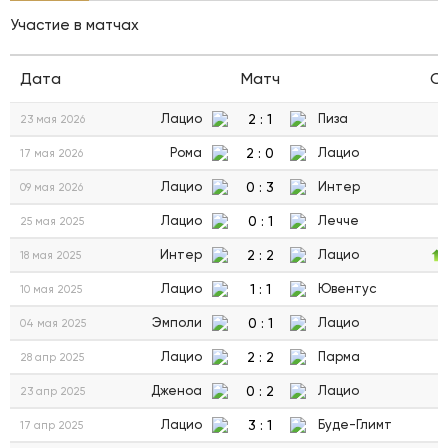
Участие в матчах
Дата
Матч
С
2
:
1
Лацио
Пиза
23 мая 2026
2
:
0
Рома
Лацио
17 мая 2026
0
:
3
Лацио
Интер
09 мая 2026
0
:
1
Лацио
Лечче
25 мая 2025
2
:
2
Интер
Лацио
18 мая 2025
1
:
1
Лацио
Ювентус
10 мая 2025
0
:
1
Эмполи
Лацио
04 мая 2025
2
:
2
Лацио
Парма
28 апр 2025
0
:
2
Дженоа
Лацио
23 апр 2025
3
:
1
Лацио
Буде-Глимт
17 апр 2025