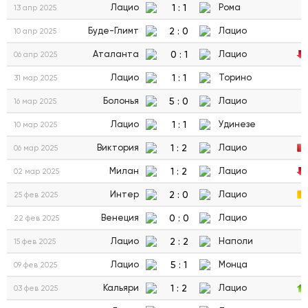
1
:
1
Лацио
Рома
13 апр 2025
2
:
0
Буде-Глимт
Лацио
10 апр 2025
0
:
1
Аталанта
Лацио
06 апр 2025
1
:
1
Лацио
Торино
31 мар 2025
5
:
0
Болонья
Лацио
16 мар 2025
1
:
1
Лацио
Удинезе
10 мар 2025
1
:
2
Виктория
Лацио
06 мар 2025
1
:
2
Милан
Лацио
02 мар 2025
2
:
0
Интер
Лацио
25 фев 2025
0
:
0
Венеция
Лацио
22 фев 2025
2
:
2
Лацио
Наполи
15 фев 2025
5
:
1
Лацио
Монца
09 фев 2025
1
:
2
Кальяри
Лацио
03 фев 2025