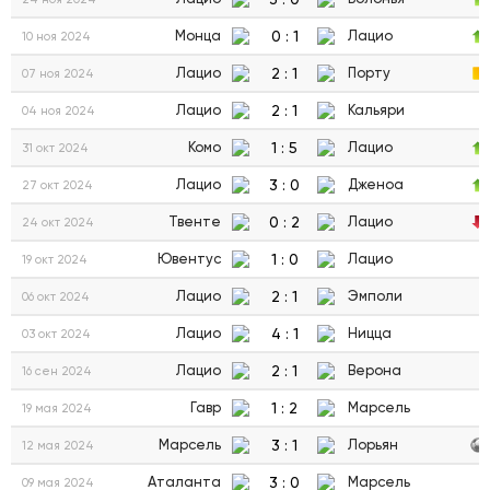
0
:
1
Монца
Лацио
10 ноя 2024
2
:
1
Лацио
Порту
07 ноя 2024
2
:
1
Лацио
Кальяри
04 ноя 2024
1
:
5
Комо
Лацио
31 окт 2024
3
:
0
Лацио
Дженоа
27 окт 2024
0
:
2
Твенте
Лацио
24 окт 2024
1
:
0
Ювентус
Лацио
19 окт 2024
2
:
1
Лацио
Эмполи
06 окт 2024
4
:
1
Лацио
Ницца
03 окт 2024
2
:
1
Лацио
Верона
16 сен 2024
1
:
2
Гавр
Марсель
19 мая 2024
3
:
1
Марсель
Лорьян
12 мая 2024
3
:
0
Аталанта
Марсель
09 мая 2024