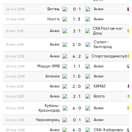
0
:
1
Витязь
Анжи
28 мая 2008
1
:
3
Носта
Анжи
25 мая 2008
СКА Ростов-на-
2
:
1
Анжи
18 мая 2008
Дону
Салют-
2
:
0
Анжи
15 мая 2008
Белгород
4
:
2
Анжи
Спортакадемклуб
05 мая 2008
1
:
1
Машук-КМВ
Анжи
29 апр 2008
1
:
0
Алания
Анжи
26 апр 2008
2
:
0
Анжи
КАМАЗ
19 апр 2008
2
:
1
Анжи
Волга
16 апр 2008
Кубань-
4
:
0
Анжи
09 апр 2008
Краснодар
0
:
1
Черноморец
Анжи
06 апр 2008
4
:
0
Анжи
СКА-Хабаровск
30 мар 2008