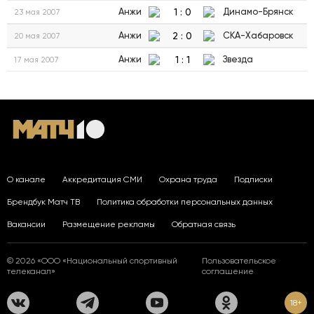
1
:
0
Анжи
Динамо-Брянск
23 мая 2007
2
:
0
Анжи
СКА-Хабаровск
20 мая 2007
1
:
1
Анжи
Звезда
17 мая 2007
О канале
Аккредитация СМИ
Охрана труда
Подписки
Брендбук Матч ТВ
Политика обработки персональных данных
Вакансии
Размещение рекламы
Обратная связь
© 2026 «ООО «Национальный спортивный
Пользовательское
телеканал»
соглашение
18+