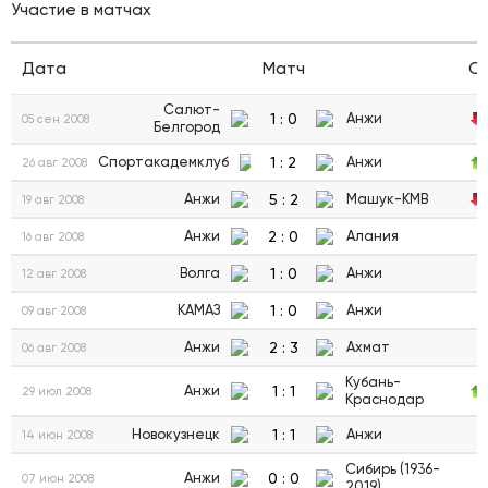
Участие в матчах
Дата
Матч
С
Салют-
1
:
0
Анжи
05 сен 2008
Белгород
1
:
2
Спортакадемклуб
Анжи
26 авг 2008
5
:
2
Анжи
Машук-КМВ
19 авг 2008
2
:
0
Анжи
Алания
16 авг 2008
1
:
0
Волга
Анжи
12 авг 2008
1
:
0
КАМАЗ
Анжи
09 авг 2008
2
:
3
Анжи
Ахмат
06 авг 2008
Кубань-
1
:
1
Анжи
29 июл 2008
Краснодар
1
:
1
Новокузнецк
Анжи
14 июн 2008
Сибирь (1936-
0
:
0
Анжи
07 июн 2008
2019)