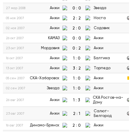
0
:
0
Анжи
Звезда
27 мар 2008
2
:
2
Анжи
Носта
05 ноя 2007
2
:
0
Анжи
Содовик
02 ноя 2007
0
:
0
КАМАЗ
Анжи
26 окт 2007
0
:
2
Мордовия
Анжи
23 окт 2007
1
:
0
Анжи
Балтика
16 окт 2007
3
:
2
Анжи
Торпедо
13 окт 2007
1
:
0
СКА-Хабаровск
Анжи
05 сен 2007
1
:
0
Звезда
Анжи
02 сен 2007
СКА Ростов-на-
1
:
3
Анжи
26 авг 2007
Дону
Салют-
2
:
1
Анжи
23 авг 2007
Белгород
2
:
0
Динамо-Брянск
Анжи
16 авг 2007