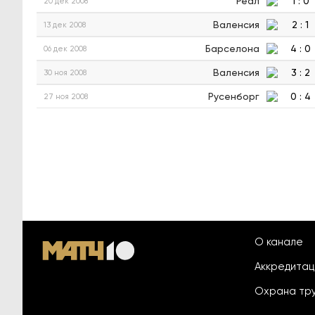
Реал
1
:
0
20 дек 2008
Валенсия
2
:
1
13 дек 2008
Барселона
4
:
0
06 дек 2008
Валенсия
3
:
2
30 ноя 2008
Русенборг
0
:
4
27 ноя 2008
О канале
Аккредита
Охрана тр