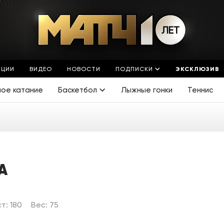
ЯЦИИ
ВИДЕО
НОВОСТИ
ПОДПИСКИ
ЭКСКЛЮЗИВ
ное катание
Баскетбол
Лыжные гонки
Теннис
А
т: 180
Вес: 75