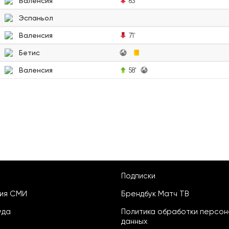
Валенсия
63'
Эспаньол
Валенсия
71'
Бетис
Валенсия
58'
Подписки
ция СМИ
Брендбук Матч ТВ
уда
Политика обработки персон
данных