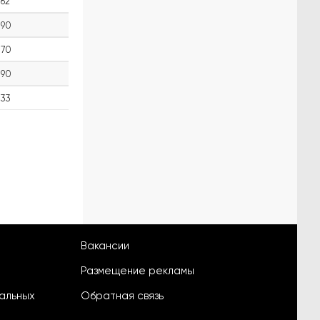
62
90
70
90
33
Вакансии
Размещение рекламы
альных
Обратная связь