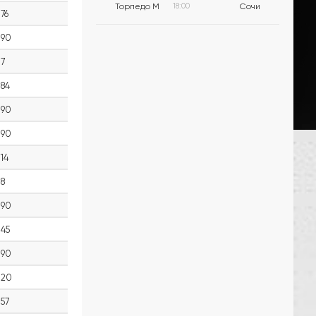
Торпедо М
18:00
Сочи
76
90
7
84
90
90
14
8
90
45
90
20
57