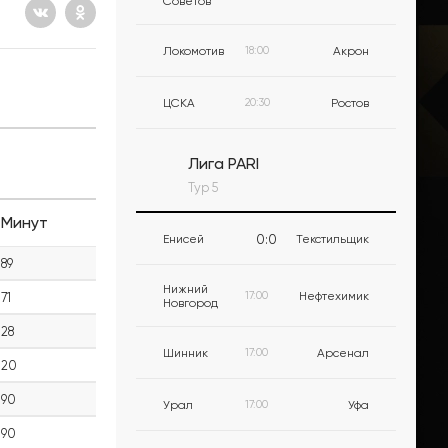
Советов
Локомотив
18:00
Акрон
ЦСКА
20:30
Ростов
Лига PARI
Тур 5
Минут
0
:
0
Енисей
Текстильщик
89
Нижний
17:00
Нефтехимик
71
Новгород
28
Шинник
17:00
Арсенал
20
90
Урал
17:00
Уфа
90