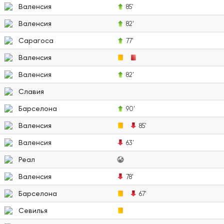
Валенсия
85'
Валенсия
82'
Сарагоса
77'
Валенсия
Валенсия
82'
Славия
Барселона
90'
Валенсия
85'
Валенсия
63'
Реал
Валенсия
78'
Барселона
67'
Севилья