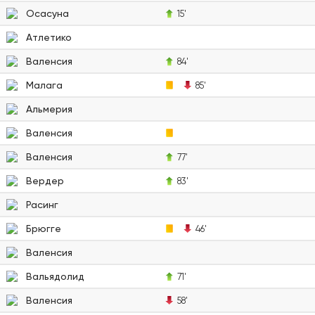
Осасуна
15'
Атлетико
Валенсия
84'
Малага
85'
Альмерия
Валенсия
Валенсия
77'
Вердер
83'
Расинг
Брюгге
46'
Валенсия
Вальядолид
71'
Валенсия
58'