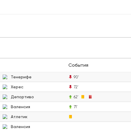
События
Тенерифе
90'
Херес
72'
Депортиво
62'
Валенсия
71'
Атлетик
Валенсия