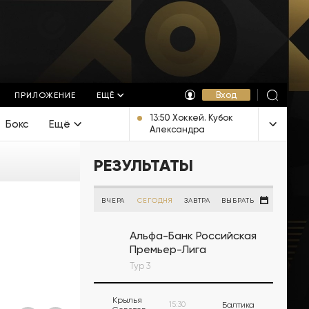
Вход
ПРИЛОЖЕНИЕ
ЕЩЁ
13:50 Хоккей. Кубок
Бокс
Ещё
Александра
Овечкина. Гала-матч
[12+]
РЕЗУЛЬТАТЫ
ВЧЕРА
СЕГОДНЯ
ЗАВТРА
ВЫБРАТЬ
Альфа-Банк Российская
Премьер-Лига
Тур 3
Крылья
15:30
Балтика