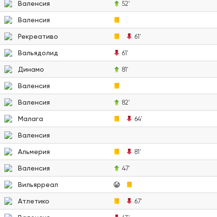
Валенсия
52'
Валенсия
Рекреативо
61'
Вальядолид
61'
Динамо
81'
Валенсия
Валенсия
82'
Малага
64'
Валенсия
Альмерия
81'
Валенсия
47'
Вильярреал
Атлетико
67'