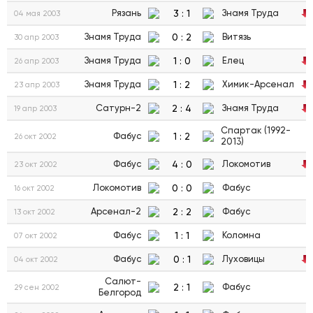
3
:
1
Рязань
Знамя Труда
04 мая 2003
0
:
2
Знамя Труда
Витязь
30 апр 2003
1
:
0
Знамя Труда
Елец
26 апр 2003
1
:
2
Знамя Труда
Химик-Арсенал
23 апр 2003
2
:
4
Сатурн-2
Знамя Труда
19 апр 2003
Спартак (1992-
1
:
2
Фабус
26 окт 2002
2013)
4
:
0
Фабус
Локомотив
23 окт 2002
0
:
0
Локомотив
Фабус
16 окт 2002
2
:
2
Арсенал-2
Фабус
13 окт 2002
1
:
1
Фабус
Коломна
07 окт 2002
0
:
1
Фабус
Луховицы
04 окт 2002
Салют-
2
:
1
Фабус
29 сен 2002
Белгород