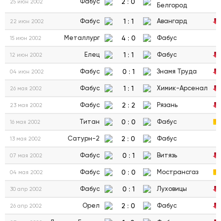
2
:
0
Фабус
25 июн 2002
Белгород
1
:
1
Фабус
Авангард
22 июн 2002
4
:
0
Металлург
Фабус
15 июн 2002
1
:
1
Елец
Фабус
12 июн 2002
0
:
1
Фабус
Знамя Труда
04 июн 2002
1
:
1
Фабус
Химик-Арсенал
26 мая 2002
2
:
2
Фабус
Рязань
23 мая 2002
0
:
0
Титан
Фабус
16 мая 2002
2
:
0
Сатурн-2
Фабус
13 мая 2002
0
:
1
Фабус
Витязь
07 мая 2002
0
:
0
Фабус
Мострансгаз
04 мая 2002
0
:
1
Фабус
Луховицы
30 апр 2002
2
:
0
Орел
Фабус
26 апр 2002