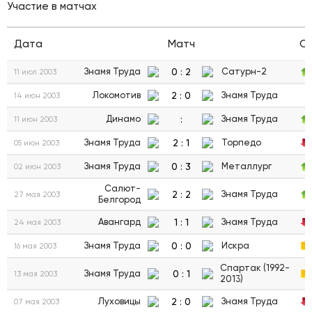
Участие в матчах
Дата
Матч
С
0
:
2
Знамя Труда
Сатурн-2
11 июл 2003
2
:
0
Локомотив
Знамя Труда
14 июн 2003
:
Динамо
Знамя Труда
11 июн 2003
2
:
1
Знамя Труда
Торпедо
05 июн 2003
0
:
3
Знамя Труда
Металлург
02 июн 2003
Салют-
2
:
2
Знамя Труда
27 мая 2003
Белгород
1
:
1
Авангард
Знамя Труда
24 мая 2003
0
:
0
Знамя Труда
Искра
16 мая 2003
Спартак (1992-
0
:
1
Знамя Труда
13 мая 2003
2013)
2
:
0
Луховицы
Знамя Труда
07 мая 2003