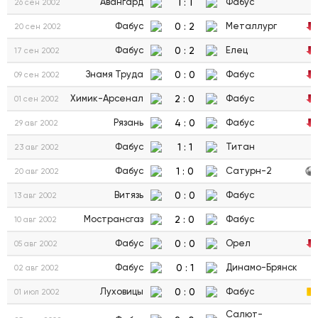
1
:
1
Авангард
Фабус
26 сен 2002
0
:
2
Фабус
Металлург
20 сен 2002
0
:
2
Фабус
Елец
17 сен 2002
0
:
0
Знамя Труда
Фабус
09 сен 2002
2
:
0
Химик-Арсенал
Фабус
01 сен 2002
4
:
0
Рязань
Фабус
29 авг 2002
1
:
1
Фабус
Титан
23 авг 2002
1
:
0
Фабус
Сатурн-2
20 авг 2002
0
:
0
Витязь
Фабус
13 авг 2002
2
:
0
Мострансгаз
Фабус
10 авг 2002
0
:
0
Фабус
Орел
05 авг 2002
0
:
1
Фабус
Динамо-Брянск
02 авг 2002
0
:
0
Луховицы
Фабус
01 июл 2002
Салют-