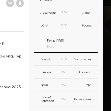
Советов
Локомотив
18:00
Акрон
ЦСКА
20:30
Ростов
Лига PARI
 11
Тур 5
р-Лига. Тур
Енисей
12:00
Текстильщик
Шинник
17:00
Арсенал
Урал
17:00
Уфа
езона 2025 -
Нижний
17:00
Нефтехимик
Новгород