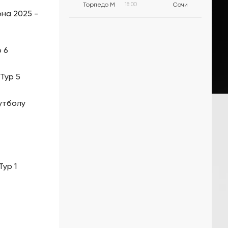
Торпедо М
18:00
Сочи
на 2025 -
 6
Тур 5
утболу
ур 1