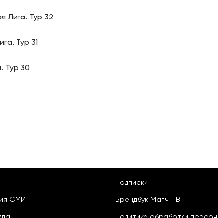
я Лига. Тур 32
га. Тур 31
. Тур 30
Подписки
ция СМИ
Брендбук Матч ТВ
уда
Политика обработки персон