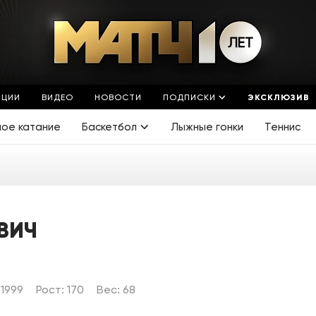
ЯЦИИ
ВИДЕО
НОВОСТИ
ПОДПИСКИ
ЭКСКЛЮЗИВ
ное катание
Баскетбол
Лыжные гонки
Теннис
ВИЧ
.1999
Рост: 170
Вес: 68