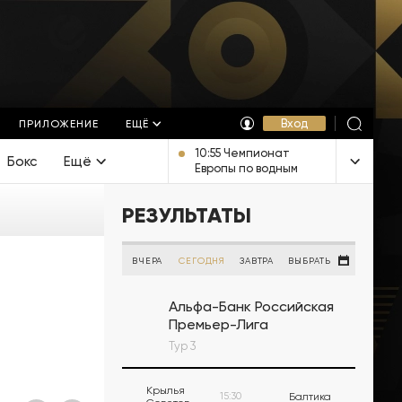
Вход
ПРИЛОЖЕНИЕ
ЕЩЁ
10:55 Чемпионат
Бокс
Ещё
Европы по водным
видам спорта.
Открытая вода.
РЕЗУЛЬТАТЫ
Смешанная
эстафета. Прямая
трансляция из
Франции
ВЧЕРА
СЕГОДНЯ
ЗАВТРА
ВЫБРАТЬ
Альфа-Банк Российская
Премьер-Лига
Тур 3
Крылья
15:30
Балтика