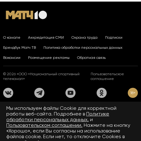
О канале
Аккредитация СМИ
Охрана труда
Подписки
Брендбук Матч ТВ
Политика обработки персональных данных
Вакансии
Размещение рекламы
Обратная связь
© 2026 «ООО «Национальный спортивный
Пользовательское
телеканал»
соглашение
18+
На сайте применяются рекомендательные технологии. Подробнее
Мы используем файлы Сookie для корректной
в
Правилах применения рекомендательных технологий.
работы веб-сайта. Подробнее в
Политике
обработки персональных данных.
и
Средство массовой информации сетевое издание «www.matchtv.ru»
зарегистрировано Федеральной службой по надзору в сфере связи,
Пользовательском соглашении.
Нажмите на кнопку
информационных технологий и массовых коммуникаций (Роскомнадзор).
«Хорошо», если Вы согласны на использование
Свидетельство о регистрации средства массовой информации ЭЛ № ФС 77 - 72390
файлов cookie. Если нет, то отключите Cookies в
от 28.02.2018. Название — www.matchtv.ru.
Учредитель (соучредители) СМИ сетевого издания «www.matchtv.ru»: ООО