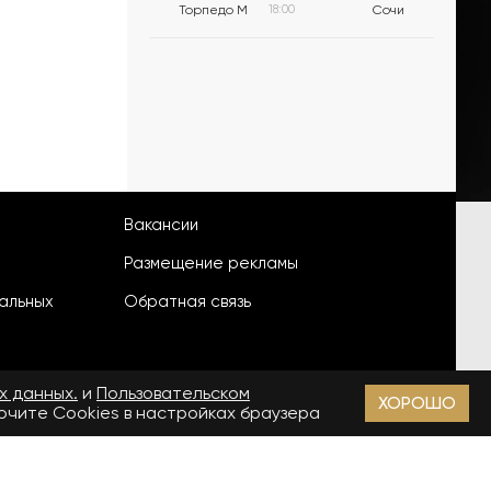
Торпедо М
18:00
Сочи
Вакансии
Размещение рекламы
альных
Обратная связь
х данных.
и
Пользовательском
ХОРОШО
лючите Cookies в настройках браузера
18+
зи, информационных технологий и массовых коммуникаций