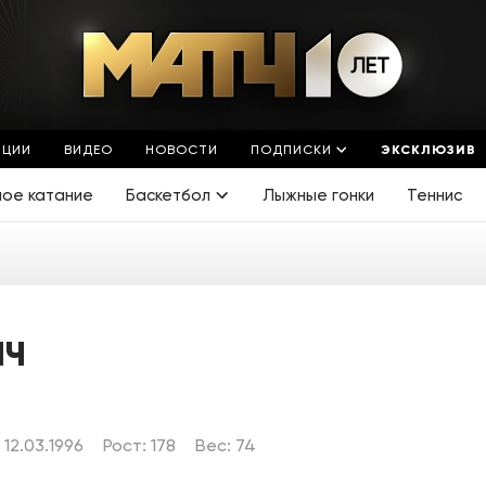
ЯЦИИ
ВИДЕО
НОВОСТИ
ПОДПИСКИ
ЭКСКЛЮЗИВ
ное катание
Баскетбол
Лыжные гонки
Теннис
ИЧ
12.03.1996
Рост: 178
Вес: 74