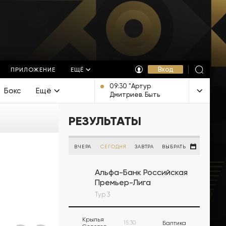
Вход
ПРИЛОЖЕНИЕ
ЕЩЁ
09:30 "Артур
Бокс
Ещё
Дмитриев. Быть
Человеком".
Документальный
РЕЗУЛЬТАТЫ
фильм [12+]
ВЧЕРА
СЕГОДНЯ
ЗАВТРА
ВЫБРАТЬ
Альфа-Банк Российская
Премьер-Лига
Тур 3
Крылья
15:30
Балтика