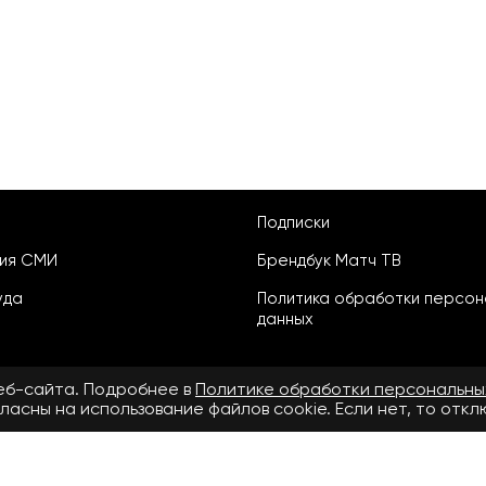
Подписки
ция СМИ
Брендбук Матч ТВ
уда
Политика обработки персон
данных
веб-сайта. Подробнее в
Политике обработки персональны
ласны на использование файлов cookie. Если нет, то отк
ьское соглашение
бнее в
Правилах применения рекомендательных технологий.
.ru» зарегистрировано Федеральной службой по надзору в сфере свя