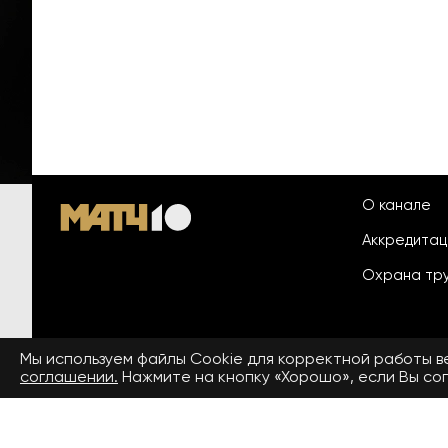
О канале
Аккредита
Охрана тр
Мы используем файлы Сookie для корректной работы 
© 2026 «ООО «Национальный
соглашении.
Нажмите на кнопку «Хорошо», если Вы сог
Пользовател
спортивный телеканал»
На сайте применяются рекомендательные технологии. Подро
Средство массовой информации сетевое издание «www.matchtv