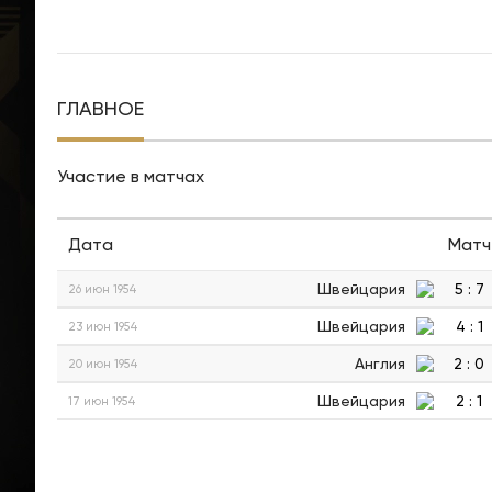
ГЛАВНОЕ
Участие в матчах
Дата
Матч
Швейцария
5
:
7
26 июн 1954
Швейцария
4
:
1
23 июн 1954
Англия
2
:
0
20 июн 1954
Швейцария
2
:
1
17 июн 1954