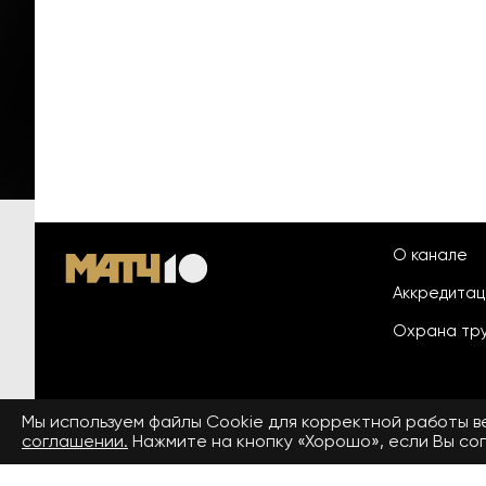
О канале
Аккредита
Охрана тр
Мы используем файлы Сookie для корректной работы 
© 2026 «ООО «Национальный
соглашении.
Нажмите на кнопку «Хорошо», если Вы сог
Пользовател
спортивный телеканал»