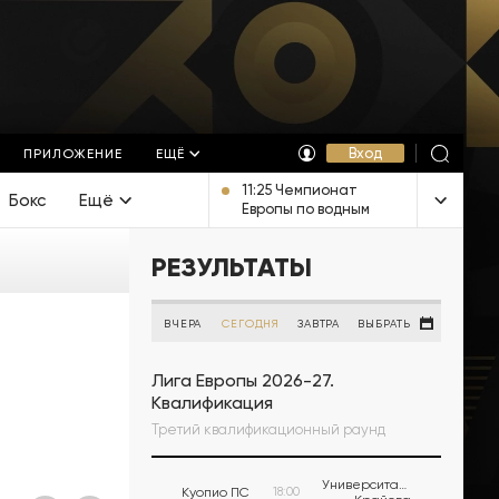
Вход
ПРИЛОЖЕНИЕ
ЕЩЁ
11:25 Чемпионат
Бокс
Ещё
Европы по водным
видам спорта. Прыжки
в воду. Мужчины.
РЕЗУЛЬТАТЫ
Вышка. Прямая
трансляция из
Франции
ВЧЕРА
СЕГОДНЯ
ЗАВТРА
ВЫБРАТЬ
Лига Европы 2026-27.
Квалификация
Третий квалификационный раунд
Университатя
Куопио ПС
18:00