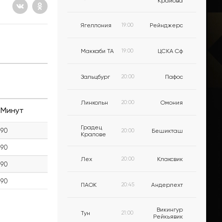
Крайова
Ягеллония
19:00
Рейнджерс
Маккаби ТА
19:00
ЦСКА Сф
Зальцбург
20:00
Пафос
Линкольн
20:00
Омония
Минут
Градец
90
20:00
Бешикташ
Кралове
90
Лех
20:00
Клаксвик
90
90
ПАОК
20:45
Андерлехт
Викингур
Тун
21:00
Рейкьявик