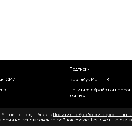
Подписки
ция СМИ
Брендбук Матч ТВ
уда
Политика обработки персон
данных
веб-сайта. Подробнее в
Политике обработки персональны
ласны на использование файлов cookie. Если нет, то отк
ьское соглашение