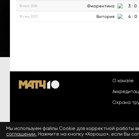
Фиорентина
3
:
0
18 мая 2015
Витория
4
:
0
19 сен 2013
О канале
Аккредита
Охрана тр
Мы используем файлы Сookie для корректной работы 
© 2026 «ООО «Национальный
соглашении.
Нажмите на кнопку «Хорошо», если Вы сог
Пользовател
спортивный телеканал»