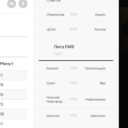
Советов
Локомотив
18:00
Акрон
ЦСКА
20:30
Ростов
Лига PARI
Тур 5
Минут
Енисей
12:00
Текстильщик
0
Урал
17:00
Уфа
18
16
Нижний
17:00
Нефтехимик
Новгород
15
58
Шинник
17:00
Арсенал
0