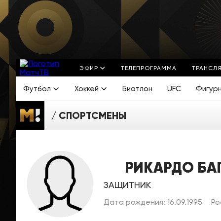
ЭФИР
ТЕЛЕПРОГРАММА
ТРАНСЛ
Футбол
Хоккей
Биатлон
UFC
Фигур
СПОРТСМЕНЫ
РИКАРДО БА
ЗАЩИТНИК
Дата рождения: 16.09.1995
Ро