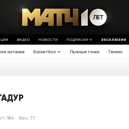
ЯЦИИ
ВИДЕО
НОВОСТИ
ПОДПИСКИ
ЭКСКЛЮЗИВ
ное катание
Баскетбол
Лыжные гонки
Теннис
ГАДУР
ст: 184
Вес: 77