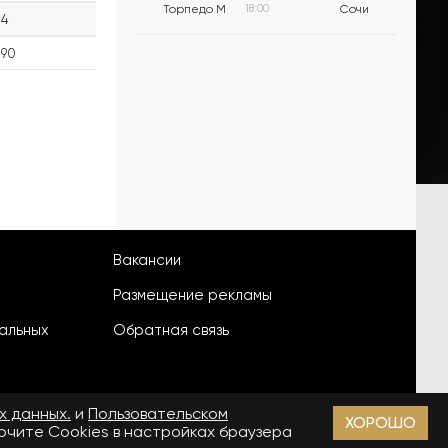
Торпедо М
18:00
Сочи
4
90
Вакансии
Размещение рекламы
альных
Обратная связь
х данных.
и
Пользовательском
ХОРОШО
лючите Cookies в настройках браузера
18+