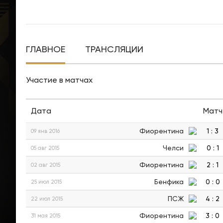
ГЛАВНОЕ
ТРАНСЛЯЦИИ
Участие в матчах
Дата
Матч
Фиорентина
1
:
3
09 янв 2016
Челси
0
:
1
05 авг 2015
Фиорентина
2
:
1
02 авг 2015
Бенфика
0
:
0
25 июл 2015
ПСЖ
4
:
2
22 июл 2015
Фиорентина
3
:
0
31 мая 2015