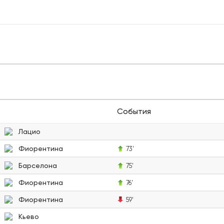
События
Лацио
Фиорентина
73'
Барселона
75'
Фиорентина
76'
Фиорентина
59'
Кьево