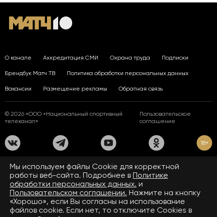
О канале
Аккредитация СМИ
Охрана труда
Подписки
Брендбук Матч ТВ
Политика обработки персональных данных
Вакансии
Размещение рекламы
Обратная связь
© 2026 «ООО «Национальный спортивный
Пользовательское
телеканал»
соглашение
18+
На сайте применяются рекомендательные технологии. Подробнее
Мы используем файлы Сookie для корректной
в
Правилах применения рекомендательных технологий.
работы веб-сайта. Подробнее в
Политике
обработки персональных данных.
и
Средство массовой информации сетевое издание «www.matchtv.ru»
зарегистрировано Федеральной службой по надзору в сфере связи,
Пользовательском соглашении.
Нажмите на кнопку
информационных технологий и массовых коммуникаций (Роскомнадзор).
«Хорошо», если Вы согласны на использование
Свидетельство о регистрации средства массовой информации ЭЛ № ФС 77 - 72390
файлов cookie. Если нет, то отключите Cookies в
от 28.02.2018. Название — www.matchtv.ru.
Учредитель (соучредители) СМИ сетевого издания «www.matchtv.ru»: ООО