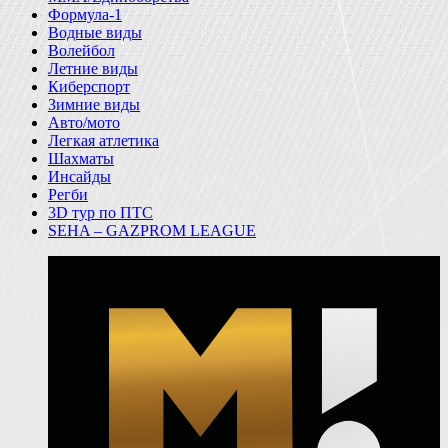
Формула-1
Водные виды
Волейбол
Летние виды
Киберспорт
Зимние виды
Авто/мото
Легкая атлетика
Шахматы
Инсайды
Регби
3D тур по ПТС
SEHA – GAZPROM LEAGUE