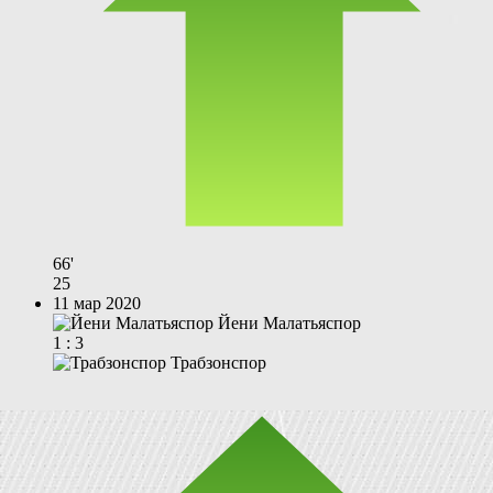
66'
25
11 мар 2020
Йени Малатьяспор
1
:
3
Трабзонспор