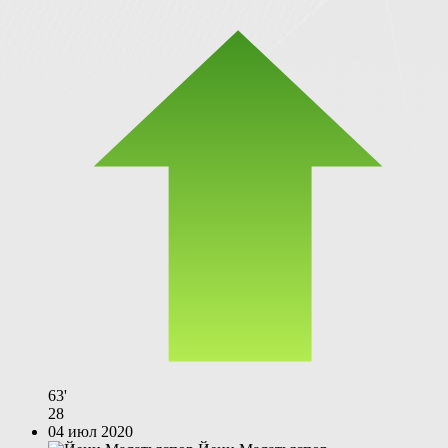
63'
28
04 июл 2020