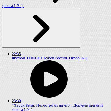
фильм [12+]
22:35
Футбол. FONBET Кубок России. Обзор [6+]
23:30
"Харри Кейн. Несмотря ни на что". Документальный
фильм [12+]