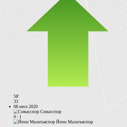
58'
33
08 июл 2020
Сивасспор
0
:
1
Йени Малатьяспор