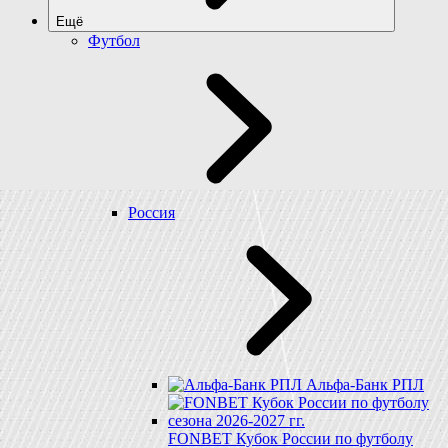
Ещё
Футбол
Россия
Альфа-Банк РПЛ
FONBET Кубок России по футболу