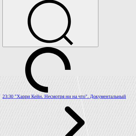
23:30 "Харри Кейн. Несмотря ни на что". Документальный