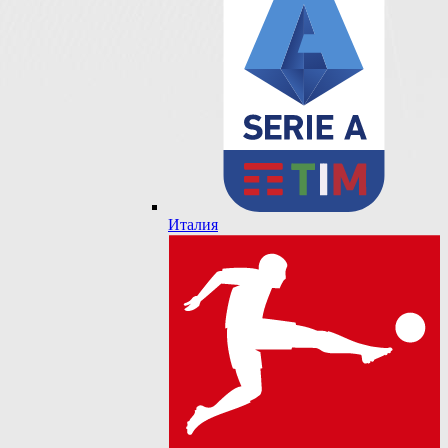
Италия