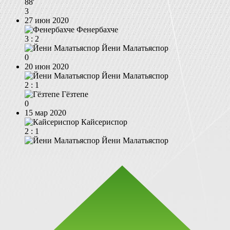
88'
3
27 июн 2020
Фенербахче
3
:
2
Йени Малатьяспор
0
20 июн 2020
Йени Малатьяспор
2
:
1
Гёзтепе
0
15 мар 2020
Кайсериспор
2
:
1
Йени Малатьяспор