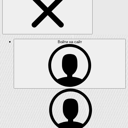
Войти на сайт