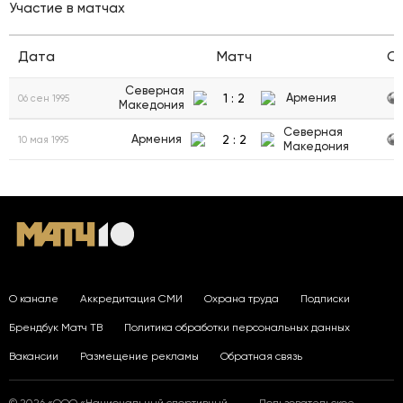
Участие в матчах
Дата
Матч
С
Северная
1
:
2
Армения
06 сен 1995
Македония
Северная
2
:
2
Армения
10 мая 1995
Македония
О канале
Аккредитация СМИ
Охрана труда
Подписки
Брендбук Матч ТВ
Политика обработки персональных данных
Вакансии
Размещение рекламы
Обратная связь