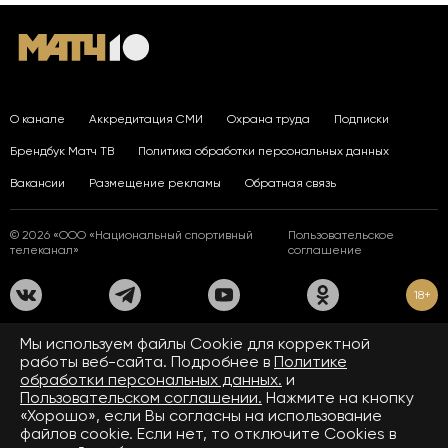
О канале
Аккредитация СМИ
Охрана труда
Подписки
Брендбук Матч ТВ
Политика обработки персональных данных
Вакансии
Размещение рекламы
Обратная связь
© 2026 «ООО «Национальный спортивный
Пользовательское
телеканал»
соглашение
18+
На сайте применяются рекомендательные технологии. Подробнее
Мы используем файлы Сookie для корректной
в
Правилах применения рекомендательных технологий.
работы веб-сайта. Подробнее в
Политике
обработки персональных данных.
и
Средство массовой информации сетевое издание «www.matchtv.ru»
зарегистрировано Федеральной службой по надзору в сфере связи,
Пользовательском соглашении.
Нажмите на кнопку
информационных технологий и массовых коммуникаций (Роскомнадзор).
«Хорошо», если Вы согласны на использование
Свидетельство о регистрации средства массовой информации ЭЛ № ФС 77 - 72390
файлов cookie. Если нет, то отключите Cookies в
от 28.02.2018. Название — www.matchtv.ru.
Учредитель (соучредители) СМИ сетевого издания «www.matchtv.ru»: ООО