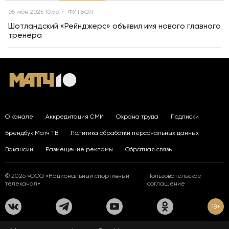
05 июн 2025 10:56
ФУТБОЛ
Шотландский «Рейнджерс» объявил имя нового главного
тренера
О канале
Аккредитация СМИ
Охрана труда
Подписки
Брендбук Матч ТВ
Политика обработки персональных данных
Вакансии
Размещение рекламы
Обратная связь
© 2026 «ООО «Национальный спортивный
Пользовательское
телеканал»
соглашение
18+
На сайте применяются рекомендательные технологии. Подробнее