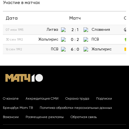
Участие в матчах
Дата
Матч
С
2
:
1
Литва
Словения
07 июн 1995
0
:
2
Жальгирис
ПСВ
30 сен 1992
6
:
0
ПСВ
Жальгирис
16 сен 1992
О канале
Аккредитация СМИ
Охрана труда
Подписки
Брендбук Матч ТВ
Политика обработки персональных данных
Вакансии
Размещение рекламы
Обратная связь