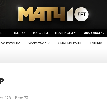
ЯЦИИ
ВИДЕО
НОВОСТИ
ПОДПИСКИ
ЭКСКЛЮЗИВ
ное катание
Баскетбол
Лыжные гонки
Теннис
Р
ст: 178
Вес: 73