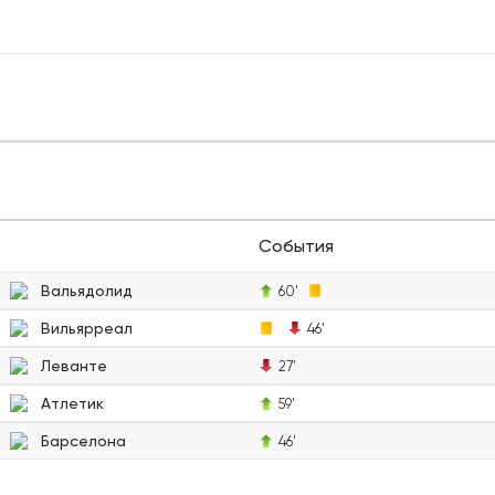
События
Вальядолид
60'
Вильярреал
46'
Леванте
27'
Атлетик
59'
Барселона
46'