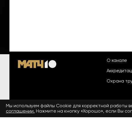
О канале
Аккредита
Охрана тр
Мы используем файлы Сookie для корректной работы 
© 2026 «ООО «Национальный
соглашении.
Нажмите на кнопку «Хорошо», если Вы сог
Пользовател
спортивный телеканал»
На сайте применяются рекомендательные технологии. Подро
Средство массовой информации сетевое издание «www.matchtv