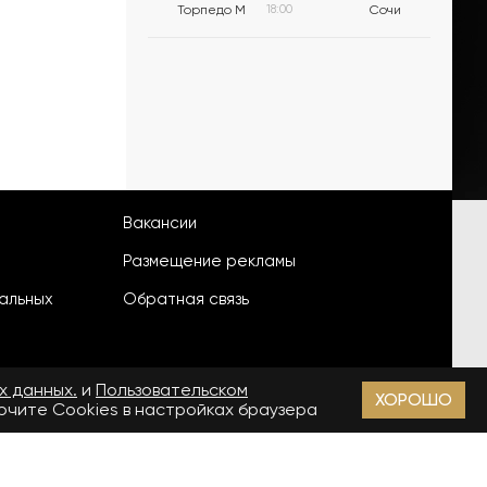
Торпедо М
18:00
Сочи
Вакансии
Размещение рекламы
альных
Обратная связь
х данных.
и
Пользовательском
ХОРОШО
лючите Cookies в настройках браузера
18+
зи, информационных технологий и массовых коммуникаций