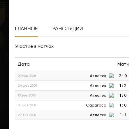
ГЛАВНОЕ
ТРАНСЛЯЦИИ
Участие в матчах
Дата
Матч
Атлетик
2
:
0
09 мар 2008
Атлетик
1
:
2
24 фев 2008
Атлетик
1
:
0
10 фев 2008
Сарагоса
1
:
0
03 фев 2008
Атлетик
1
:
1
27 янв 2008