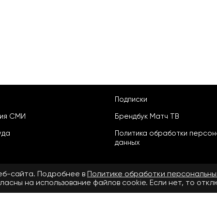
Подписки
ция СМИ
Брендбук Матч ТВ
уда
Политика обработки персон
данных
веб-сайта. Подробнее в
Политике обработки персональны
ласны на использование файлов cookie. Если нет, то отк
ьское соглашение
бнее в
Правилах применения рекомендательных технологий.
.ru» зарегистрировано Федеральной службой по надзору в сфере свя