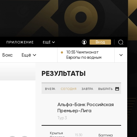
Вход
ПРИЛОЖЕНИЕ
ЕЩЁ
10:55 Чемпионат
Бокс
Ещё
Европы по водным
видам спорта.
Открытая вода.
РЕЗУЛЬТАТЫ
Смешанная
эстафета. Прямая
трансляция из
Франции
ВЧЕРА
СЕГОДНЯ
ЗАВТРА
ВЫБРАТЬ
Альфа-Банк Российская
Премьер-Лига
Тур 3
Крылья
15:30
Балтика