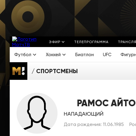
ЭФИР
ТЕЛЕПРОГРАММА
ТРАНСЛ
Футбол
Хоккей
Биатлон
UFC
Фигур
СПОРТСМЕНЫ
РАМОС АЙТО
НАПАДАЮЩИЙ
Дата рождения: 11.06.1985
Ро