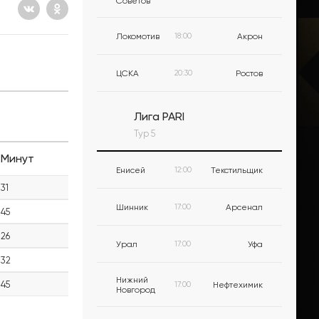
Советов
Локомотив
18:00
Акрон
ЦСКА
20:30
Ростов
Лига PARI
Тур 5
Минут
Енисей
12:00
Текстильщик
31
Шинник
17:00
Арсенал
45
26
Урал
17:00
Уфа
32
Нижний
45
17:00
Нефтехимик
Новгород