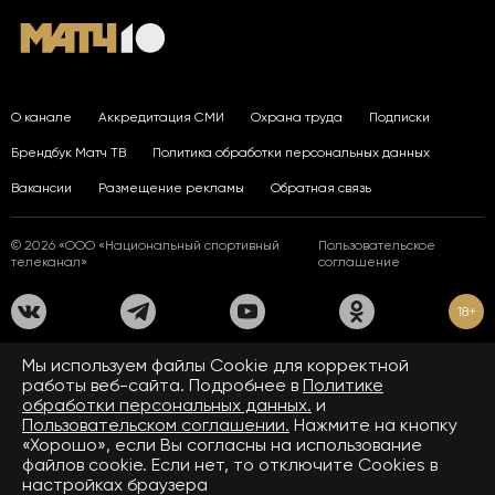
О канале
Аккредитация СМИ
Охрана труда
Подписки
Брендбук Матч ТВ
Политика обработки персональных данных
Вакансии
Размещение рекламы
Обратная связь
© 2026 «ООО «Национальный спортивный
Пользовательское
телеканал»
соглашение
18+
На сайте применяются рекомендательные технологии. Подробнее
Мы используем файлы Сookie для корректной
в
Правилах применения рекомендательных технологий.
работы веб-сайта. Подробнее в
Политике
обработки персональных данных.
и
Средство массовой информации сетевое издание «www.matchtv.ru»
зарегистрировано Федеральной службой по надзору в сфере связи,
Пользовательском соглашении.
Нажмите на кнопку
информационных технологий и массовых коммуникаций (Роскомнадзор).
«Хорошо», если Вы согласны на использование
Свидетельство о регистрации средства массовой информации ЭЛ № ФС 77 - 72390
файлов cookie. Если нет, то отключите Cookies в
от 28.02.2018. Название — www.matchtv.ru.
Учредитель (соучредители) СМИ сетевого издания «www.matchtv.ru»: ООО
настройках браузера
«Национальный спортивный телеканал», главный редактор СМИ сетевого издания