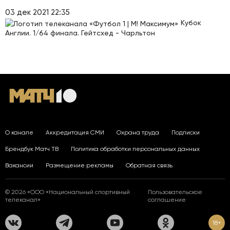
03 дек 2021 22:35
Кубок
Англии. 1/64 финала. Гейтсхед - Чарльтон
О канале
Аккредитация СМИ
Охрана труда
Подписки
Брендбук Матч ТВ
Политика обработки персональных данных
Вакансии
Размещение рекламы
Обратная связь
© 2026 «ООО «Национальный спортивный
Пользовательское
телеканал»
соглашение
18+