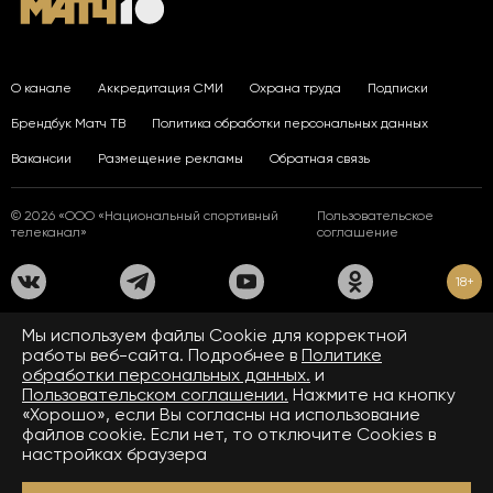
О канале
Аккредитация СМИ
Охрана труда
Подписки
Брендбук Матч ТВ
Политика обработки персональных данных
Вакансии
Размещение рекламы
Обратная связь
© 2026 «ООО «Национальный спортивный
Пользовательское
телеканал»
соглашение
18+
На сайте применяются рекомендательные технологии. Подробнее
Мы используем файлы Сookie для корректной
в
Правилах применения рекомендательных технологий.
работы веб-сайта. Подробнее в
Политике
обработки персональных данных.
и
Средство массовой информации сетевое издание «www.matchtv.ru»
зарегистрировано Федеральной службой по надзору в сфере связи,
Пользовательском соглашении.
Нажмите на кнопку
информационных технологий и массовых коммуникаций (Роскомнадзор).
«Хорошо», если Вы согласны на использование
Свидетельство о регистрации средства массовой информации ЭЛ № ФС 77 - 72390
файлов cookie. Если нет, то отключите Cookies в
от 28.02.2018. Название — www.matchtv.ru.
Учредитель (соучредители) СМИ сетевого издания «www.matchtv.ru»: ООО
настройках браузера
«Национальный спортивный телеканал», главный редактор СМИ сетевого издания
«www.matchtv.ru»: Конов В.А., номер телефона редакции СМИ сетевого издания
«www.matchtv.ru»: +7 (495) 653 84 19, адрес электронной почты редакции СМИ