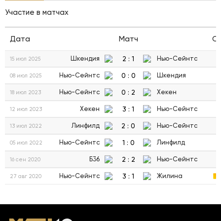
Участие в матчах
Дата
Матч
С
2
:
1
Шкендия
Нью-Сейнтс
15 июл 2025
0
:
0
Нью-Сейнтс
Шкендия
08 июл 2025
0
:
2
Нью-Сейнтс
Хекен
18 июл 2023
3
:
1
Хекен
Нью-Сейнтс
12 июл 2023
2
:
0
Линфилд
Нью-Сейнтс
13 июл 2022
1
:
0
Нью-Сейнтс
Линфилд
05 июл 2022
2
:
2
Б36
Нью-Сейнтс
16 сен 2020
3
:
1
Нью-Сейнтс
Жилина
27 авг 2020