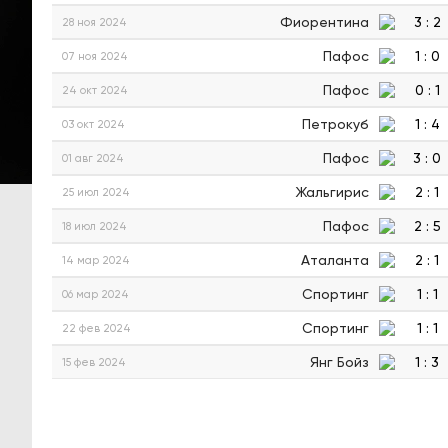
Фиорентина
3
:
2
28 ноя 2024
Пафос
1
:
0
07 ноя 2024
Пафос
0
:
1
24 окт 2024
Петрокуб
1
:
4
03 окт 2024
Пафос
3
:
0
01 авг 2024
Жальгирис
2
:
1
25 июл 2024
Пафос
2
:
5
18 июл 2024
Аталанта
2
:
1
14 мар 2024
Спортинг
1
:
1
06 мар 2024
Спортинг
1
:
1
22 фев 2024
Янг Бойз
1
:
3
15 фев 2024