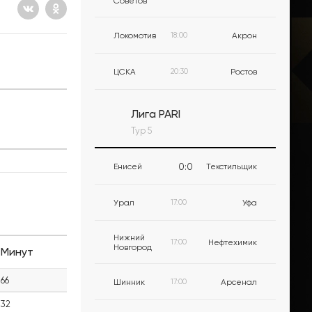
Советов
Локомотив
18:00
Акрон
ЦСКА
20:30
Ростов
Лига PARI
Тур 5
0
:
0
Енисей
Текстильщик
Урал
17:00
Уфа
Нижний
17:00
Нефтехимик
Новгород
Минут
66
Шинник
17:00
Арсенал
32