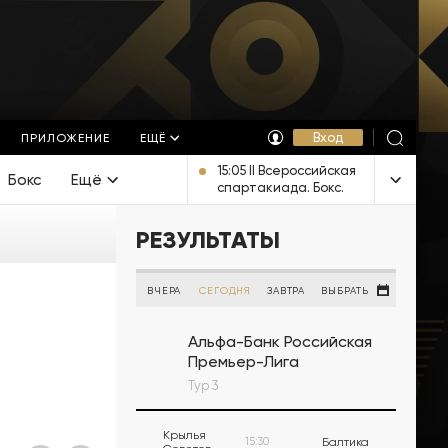
Вход
ПРИЛОЖЕНИЕ
ЕЩЁ
15:05 II Всероссийская
Бокс
Ещё
спартакиада. Бокс.
Финалы. Прямая
трансляция из
РЕЗУЛЬТАТЫ
Челябинска
ВЧЕРА
СЕГОДНЯ
ЗАВТРА
ВЫБРАТЬ
Альфа-Банк Российская
Премьер-Лига
Тур 3
Крылья
15:30
Балтика