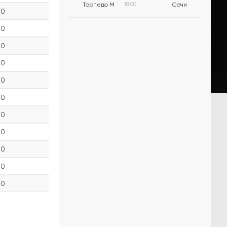
Торпедо М
18:00
Сочи
0
0
0
0
0
0
0
0
0
0
0