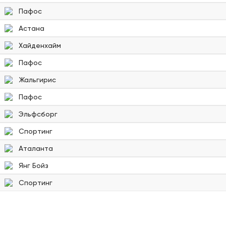
Пафос
Астана
Хайденхайм
Пафос
Жальгирис
Пафос
Эльфсборг
Спортинг
Аталанта
Янг Бойз
Спортинг