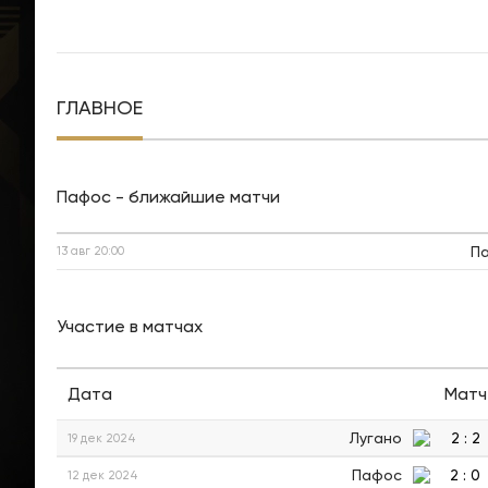
ГЛАВНОЕ
Пафос - ближайшие матчи
П
13 авг
20:00
Участие в матчах
Дата
Матч
Лугано
2
:
2
19 дек 2024
Пафос
2
:
0
12 дек 2024