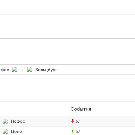
афос
Зальцбург
x
События
Пафос
67'
Целе
59'