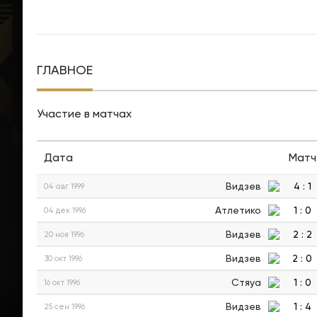
ГЛАВНОЕ
Участие в матчах
Дата
Матч
Видзев
4
:
1
04 авг 1999
Атлетико
1
:
0
04 дек 1996
Видзев
2
:
2
20 ноя 1996
Видзев
2
:
0
30 окт 1996
Стяуа
1
:
0
16 окт 1996
Видзев
1
:
4
25 сен 1996