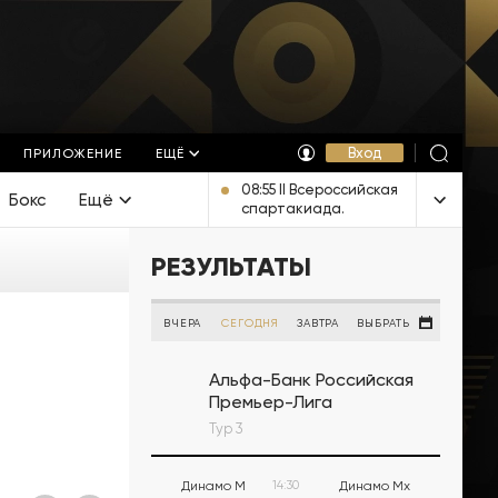
Вход
ПРИЛОЖЕНИЕ
ЕЩЁ
08:55 II Всероссийская
Бокс
Ещё
спартакиада.
Синхронное
плавание. Дуэты.
РЕЗУЛЬТАТЫ
Прямая трансляция из
Екатеринбурга
ВЧЕРА
СЕГОДНЯ
ЗАВТРА
ВЫБРАТЬ
Альфа-Банк Российская
Премьер-Лига
Тур 3
Динамо М
14:30
Динамо Мх