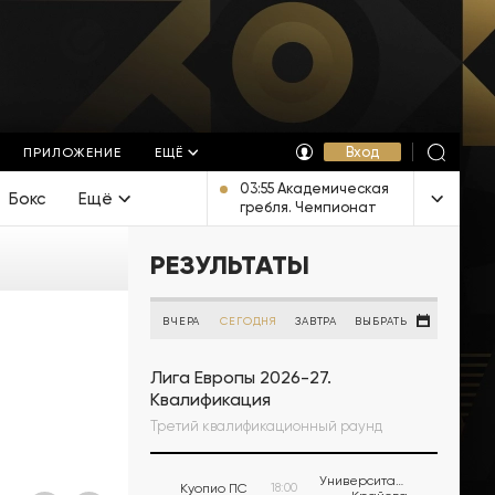
Вход
ПРИЛОЖЕНИЕ
ЕЩЁ
03:55 Академическая
Бокс
Ещё
гребля. Чемпионат
Европы. Трансляция из
Италии [6+]
РЕЗУЛЬТАТЫ
ВЧЕРА
СЕГОДНЯ
ЗАВТРА
ВЫБРАТЬ
Лига Европы 2026-27.
Квалификация
Третий квалификационный раунд
Университатя
Куопио ПС
18:00