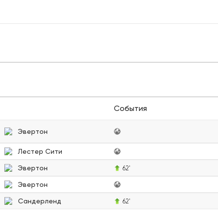
События
Эвертон
Лестер Сити
Эвертон
62'
Эвертон
Сандерленд
62'