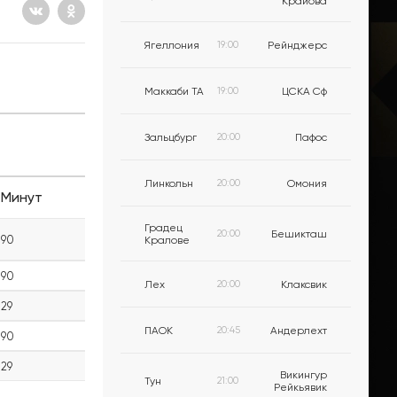
Крайова
Ягеллония
19:00
Рейнджерс
Маккаби ТА
19:00
ЦСКА Сф
Зальцбург
20:00
Пафос
Линкольн
20:00
Омония
Минут
Градец
20:00
Бешикташ
90
Кралове
90
Лех
20:00
Клаксвик
29
ПАОК
20:45
Андерлехт
90
29
Викингур
Тун
21:00
Рейкьявик