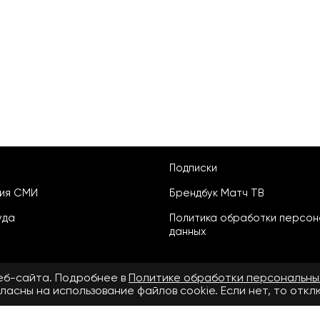
Подписки
ция СМИ
Брендбук Матч ТВ
уда
Политика обработки персон
данных
веб-сайта. Подробнее в
Политике обработки персональны
ласны на использование файлов cookie. Если нет, то отк
ьское соглашение