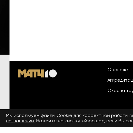
О канале
Аккредита
Охрана тр
Мы используем файлы Сookie для корректной работы 
© 2026 «ООО «Национальный
соглашении.
Нажмите на кнопку «Хорошо», если Вы сог
Пользовател
спортивный телеканал»