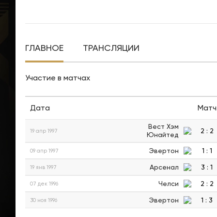
ГЛАВНОЕ
ТРАНСЛЯЦИИ
Участие в матчах
Дата
Матч
Вест Хэм
2
:
2
19 апр 1997
Юнайтед
Эвертон
1
:
1
09 апр 1997
Арсенал
3
:
1
19 янв 1997
Челси
2
:
2
07 дек 1996
Эвертон
1
:
3
30 ноя 1996