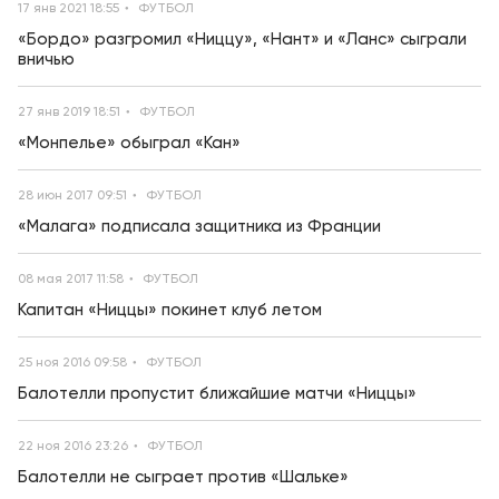
17 янв 2021 18:55
ФУТБОЛ
«Бордо» разгромил «Ниццу», «Нант» и «Ланс» сыграли
вничью
27 янв 2019 18:51
ФУТБОЛ
«Монпелье» обыграл «Кан»
28 июн 2017 09:51
ФУТБОЛ
«Малага» подписала защитника из Франции
08 мая 2017 11:58
ФУТБОЛ
Капитан «Ниццы» покинет клуб летом
25 ноя 2016 09:58
ФУТБОЛ
Балотелли пропустит ближайшие матчи «Ниццы»
22 ноя 2016 23:26
ФУТБОЛ
Балотелли не сыграет против «Шальке»