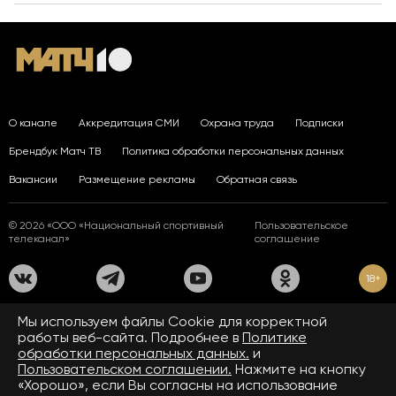
О канале
Аккредитация СМИ
Охрана труда
Подписки
Брендбук Матч ТВ
Политика обработки персональных данных
Вакансии
Размещение рекламы
Обратная связь
© 2026 «ООО «Национальный спортивный
Пользовательское
телеканал»
соглашение
18+
На сайте применяются рекомендательные технологии. Подробнее
Мы используем файлы Сookie для корректной
в
Правилах применения рекомендательных технологий.
работы веб-сайта. Подробнее в
Политике
обработки персональных данных.
и
Средство массовой информации сетевое издание «www.matchtv.ru»
зарегистрировано Федеральной службой по надзору в сфере связи,
Пользовательском соглашении.
Нажмите на кнопку
информационных технологий и массовых коммуникаций (Роскомнадзор).
«Хорошо», если Вы согласны на использование
Свидетельство о регистрации средства массовой информации ЭЛ № ФС 77 - 72390