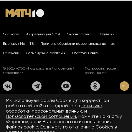
О канале
Аккредитация СМИ
Охрана труда
Подписки
Брендбук Матч ТВ
Политика обработки персональных данных
Вакансии
Размещение рекламы
Обратная связь
© 2026 «ООО «Национальный спортивный
Пользовательское
телеканал»
соглашение
18+
На сайте применяются рекомендательные технологии. Подробнее
Мы используем файлы Сookie для корректной
в
Правилах применения рекомендательных технологий.
работы веб-сайта. Подробнее в
Политике
обработки персональных данных.
и
Средство массовой информации сетевое издание «www.matchtv.ru»
зарегистрировано Федеральной службой по надзору в сфере связи,
Пользовательском соглашении.
Нажмите на кнопку
информационных технологий и массовых коммуникаций (Роскомнадзор).
«Хорошо», если Вы согласны на использование
Свидетельство о регистрации средства массовой информации ЭЛ № ФС 77 - 72390
файлов cookie. Если нет, то отключите Cookies в
от 28.02.2018. Название — www.matchtv.ru.
Учредитель (соучредители) СМИ сетевого издания «www.matchtv.ru»: ООО