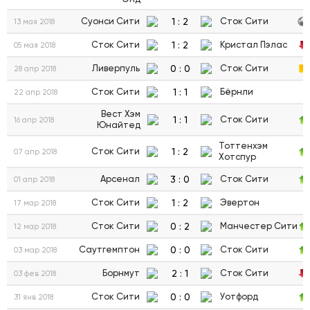
1
:
2
Суонси Сити
Сток Сити
13 мая 2018
1
:
2
Сток Сити
Кристал Пэлас
05 мая 2018
0
:
0
Ливерпуль
Сток Сити
28 апр 2018
1
:
1
Сток Сити
Бёрнли
22 апр 2018
Вест Хэм
1
:
1
Сток Сити
16 апр 2018
Юнайтед
Тоттенхэм
1
:
2
Сток Сити
07 апр 2018
Хотспур
3
:
0
Арсенал
Сток Сити
01 апр 2018
1
:
2
Сток Сити
Эвертон
17 мар 2018
0
:
2
Сток Сити
Манчестер Сити
12 мар 2018
0
:
0
Саутгемптон
Сток Сити
03 мар 2018
2
:
1
Борнмут
Сток Сити
03 фев 2018
0
:
0
Сток Сити
Уотфорд
31 янв 2018