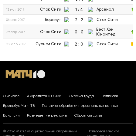
1
:
4
Сток Сити
Арсенал
13 мая 2017
2
:
2
Борнмут
Сток Сити
06 мая 2017
Вест Хэм
0
:
0
Сток Сити
29 апр 2017
Юнайтед
2
:
0
Суонси Сити
Сток Сити
22 апр 2017
О канале
Аккредитация СМИ
Охрана труда
Подписки
Брендбук Матч ТВ
Политика обработки персональных данных
Вакансии
Размещение рекламы
Обратная связь
© 2026 «ООО «Национальный спортивный
Пользовательское
телеканал»
соглашение