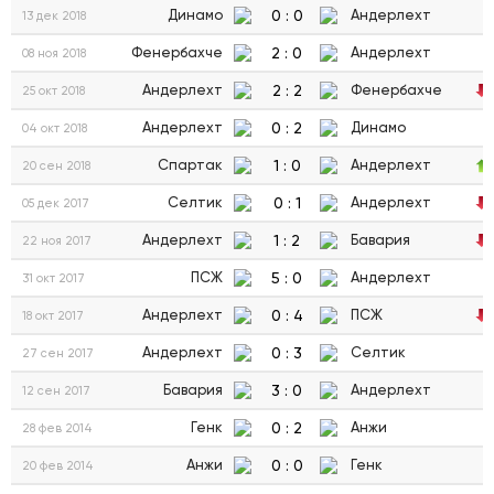
0
:
0
Динамо
Андерлехт
13 дек 2018
2
:
0
Фенербахче
Андерлехт
08 ноя 2018
2
:
2
Андерлехт
Фенербахче
25 окт 2018
0
:
2
Андерлехт
Динамо
04 окт 2018
1
:
0
Спартак
Андерлехт
20 сен 2018
0
:
1
Селтик
Андерлехт
05 дек 2017
1
:
2
Андерлехт
Бавария
22 ноя 2017
5
:
0
ПСЖ
Андерлехт
31 окт 2017
0
:
4
Андерлехт
ПСЖ
18 окт 2017
0
:
3
Андерлехт
Селтик
27 сен 2017
3
:
0
Бавария
Андерлехт
12 сен 2017
0
:
2
Генк
Анжи
28 фев 2014
0
:
0
Анжи
Генк
20 фев 2014