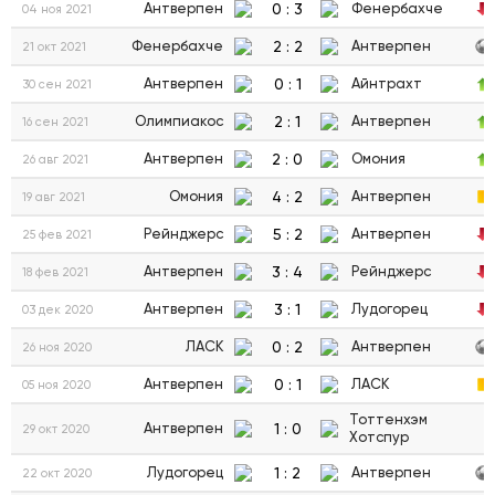
0
:
3
Антверпен
Фенербахче
04 ноя 2021
2
:
2
Фенербахче
Антверпен
21 окт 2021
0
:
1
Антверпен
Айнтрахт
30 сен 2021
2
:
1
Олимпиакос
Антверпен
16 сен 2021
2
:
0
Антверпен
Омония
26 авг 2021
4
:
2
Омония
Антверпен
19 авг 2021
5
:
2
Рейнджерс
Антверпен
25 фев 2021
3
:
4
Антверпен
Рейнджерс
18 фев 2021
3
:
1
Антверпен
Лудогорец
03 дек 2020
0
:
2
ЛАСК
Антверпен
26 ноя 2020
0
:
1
Антверпен
ЛАСК
05 ноя 2020
Тоттенхэм
1
:
0
Антверпен
29 окт 2020
Хотспур
1
:
2
Лудогорец
Антверпен
22 окт 2020