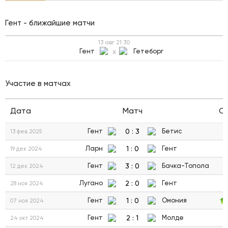
Гент - ближайшие матчи
13 авг
21:30
Гент
x
Гетеборг
Участие в матчах
Дата
Матч
С
0
:
3
Гент
Бетис
13 фев 2025
1
:
0
Ларн
Гент
19 дек 2024
3
:
0
Гент
Бачка-Топола
12 дек 2024
2
:
0
Лугано
Гент
28 ноя 2024
1
:
0
Гент
Омония
07 ноя 2024
2
:
1
Гент
Молде
24 окт 2024