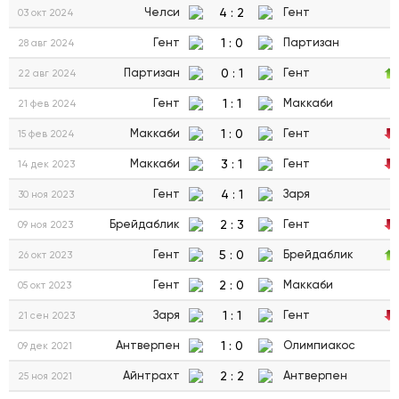
4
:
2
Челси
Гент
03 окт 2024
1
:
0
Гент
Партизан
28 авг 2024
0
:
1
Партизан
Гент
22 авг 2024
1
:
1
Гент
Маккаби
21 фев 2024
1
:
0
Маккаби
Гент
15 фев 2024
3
:
1
Маккаби
Гент
14 дек 2023
4
:
1
Гент
Заря
30 ноя 2023
2
:
3
Брейдаблик
Гент
09 ноя 2023
5
:
0
Гент
Брейдаблик
26 окт 2023
2
:
0
Гент
Маккаби
05 окт 2023
1
:
1
Заря
Гент
21 сен 2023
1
:
0
Антверпен
Олимпиакос
09 дек 2021
2
:
2
Айнтрахт
Антверпен
25 ноя 2021