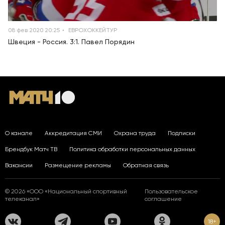
08 фев 2020 20:25
ЕВРОХОККЕЙТУР
Швеция - Россия. 3:1. Павел Порядин
О канале
Аккредитация СМИ
Охрана труда
Подписки
Брендбук Матч ТВ
Политика обработки персональных данных
Вакансии
Размещение рекламы
Обратная связь
© 2026 «ООО «Национальный спортивный
Пользовательское
телеканал»
соглашение
18+