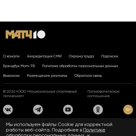
О канале
Аккредитация СМИ
Охрана труда
Подписки
Брендбук Матч ТВ
Политика обработки персональных данных
Вакансии
Размещение рекламы
Обратная связь
© 2026 «ООО «Национальный спортивный
Пользовательское
телеканал»
соглашение
18+
На сайте применяются рекомендательные технологии. Подробнее
Мы используем файлы Сookie для корректной
в
Правилах применения рекомендательных технологий.
работы веб-сайта. Подробнее в
Политике
обработки персональных данных.
и
Средство массовой информации сетевое издание «www.matchtv.ru»