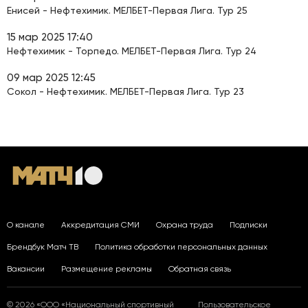
Енисей - Нефтехимик. МЕЛБЕТ-Первая Лига. Тур 25
15 мар 2025 17:40
Нефтехимик - Торпедо. МЕЛБЕТ-Первая Лига. Тур 24
09 мар 2025 12:45
Сокол - Нефтехимик. МЕЛБЕТ-Первая Лига. Тур 23
О канале
Аккредитация СМИ
Охрана труда
Подписки
Брендбук Матч ТВ
Политика обработки персональных данных
Вакансии
Размещение рекламы
Обратная связь
© 2026 «ООО «Национальный спортивный
Пользовательское