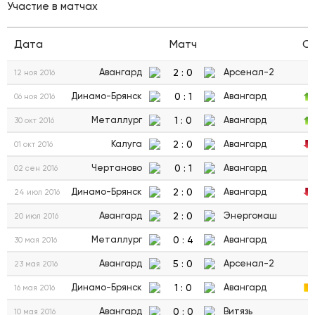
Участие в матчах
Дата
Матч
С
2
:
0
Авангард
Арсенал-2
12 ноя 2016
0
:
1
Динамо-Брянск
Авангард
06 ноя 2016
1
:
0
Металлург
Авангард
30 окт 2016
2
:
0
Калуга
Авангард
01 окт 2016
0
:
1
Чертаново
Авангард
02 сен 2016
2
:
0
Динамо-Брянск
Авангард
24 июл 2016
2
:
0
Авангард
Энергомаш
20 июл 2016
0
:
4
Металлург
Авангард
30 мая 2016
5
:
0
Авангард
Арсенал-2
23 мая 2016
1
:
0
Динамо-Брянск
Авангард
16 мая 2016
0
:
0
Авангард
Витязь
10 мая 2016