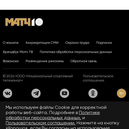
О канале
Аккредитация СМИ
Охрана труда
Подписки
Брендбук Матч ТВ
Политика обработки персональных данных
Вакансии
Размещение рекламы
Обратная связь
© 2026 «ООО «Национальный спортивный
Пользовательское
телеканал»
соглашение
18+
На сайте применяются рекомендательные технологии. Подробнее
Мы используем файлы Сookie для корректной
в
Правилах применения рекомендательных технологий.
работы веб-сайта. Подробнее в
Политике
обработки персональных данных.
и
Средство массовой информации сетевое издание «www.matchtv.ru»
зарегистрировано Федеральной службой по надзору в сфере связи,
Пользовательском соглашении.
Нажмите на кнопку
информационных технологий и массовых коммуникаций (Роскомнадзор).
«Хорошо», если Вы согласны на использование
Свидетельство о регистрации средства массовой информации ЭЛ № ФС 77 - 72390