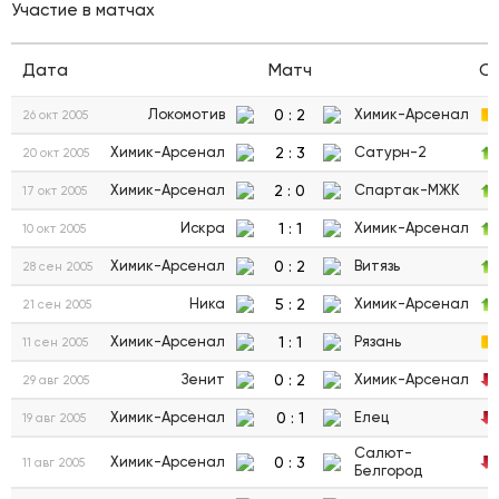
Участие в матчах
Дата
Матч
С
0
:
2
Локомотив
Химик-Арсенал
26 окт 2005
2
:
3
Химик-Арсенал
Сатурн-2
20 окт 2005
2
:
0
Химик-Арсенал
Спартак-МЖК
17 окт 2005
1
:
1
Искра
Химик-Арсенал
10 окт 2005
0
:
2
Химик-Арсенал
Витязь
28 сен 2005
5
:
2
Ника
Химик-Арсенал
21 сен 2005
1
:
1
Химик-Арсенал
Рязань
11 сен 2005
0
:
2
Зенит
Химик-Арсенал
29 авг 2005
0
:
1
Химик-Арсенал
Елец
19 авг 2005
Салют-
0
:
3
Химик-Арсенал
11 авг 2005
Белгород