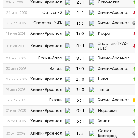
2
:
1
Химик-Арсенал
Локомотив
08 авг 2005
1
:
1
Сатурн-2
Химик-Арсенал
24 июл 2005
1
:
3
Спартак-МЖК
Химик-Арсенал
21 июл 2005
1
:
0
Химик-Арсенал
Искра
13 июл 2005
Спартак (1992-
0
:
1
Химик-Арсенал
10 июл 2005
2013)
8
:
1
Лобня-Алла
Химик-Арсенал
03 июл 2005
1
:
0
Витязь
Химик-Арсенал
30 июн 2005
2
:
0
Химик-Арсенал
Ника
22 июн 2005
3
:
0
Химик-Арсенал
Титан
19 июн 2005
3
:
1
Рязань
Химик-Арсенал
12 июн 2005
0
:
1
Химик-Арсенал
Мордовия
01 июн 2005
3
:
1
Химик-Арсенал
Зенит
29 мая 2005
Салют-
1
:
3
Химик-Арсенал
30 окт 2004
Белгород