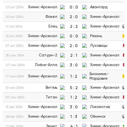
0
:
0
Химик-Арсенал
Авангард
27 окт 2004
2
:
0
Факел
Химик-Арсенал
20 окт 2004
2
:
2
Елец
Химик-Арсенал
17 окт 2004
0
:
0
Химик-Арсенал
Рязань
10 окт 2004
2
:
0
Химик-Арсенал
Луховицы
07 окт 2004
2
:
1
Сатурн-2
Химик-Арсенал
30 сен 2004
3
:
0
Лобня-Алла
Химик-Арсенал
27 сен 2004
Биохимик-
1
:
2
Химик-Арсенал
17 сен 2004
Мордовия
5
:
2
Витязь
Химик-Арсенал
10 сен 2004
1
:
2
Титан
Химик-Арсенал
07 сен 2004
3
:
0
Химик-Арсенал
Локомотив
31 авг 2004
1
:
3
Химик-Арсенал
Обнинск
28 авг 2004
4
:
1
Зенит
Химик-Арсенал
21 авг 2004