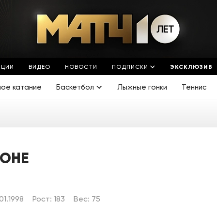
ЯЦИИ
ВИДЕО
НОВОСТИ
ПОДПИСКИ
ЭКСКЛЮЗИВ
ное катание
Баскетбол
Лыжные гонки
Теннис
РОНЕ
01.1998
Рост: 183
Вес: 75