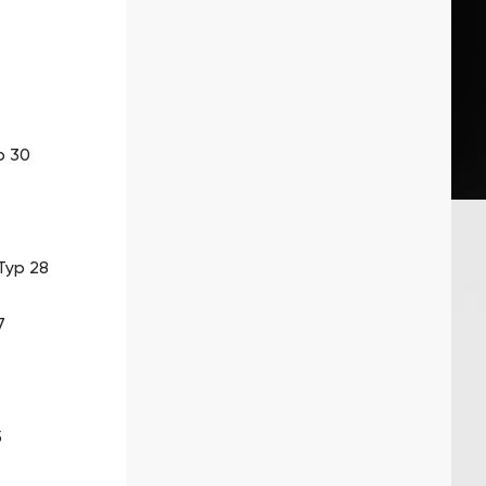
р 30
Тур 28
7
5