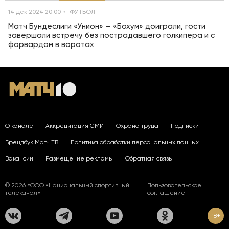
14 дек 2024 20:00
ФУТБОЛ
Матч Бундеслиги «Унион» — «Бохум» доиграли, гости
завершали встречу без пострадавшего голкипера и с
форвардом в воротах
О канале
Аккредитация СМИ
Охрана труда
Подписки
Брендбук Матч ТВ
Политика обработки персональных данных
Вакансии
Размещение рекламы
Обратная связь
© 2026 «ООО «Национальный спортивный
Пользовательское
телеканал»
соглашение
18+