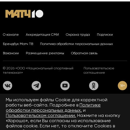
О канале
Аккредитация СМИ
Охрана труда
Подписки
Брендбук Матч ТВ
Политика обработки персональных данных
Вакансии
Размещение рекламы
Обратная связь
© 2026 «ООО «Национальный спортивный
Пользовательское
телеканал»
соглашение
18+
На сайте применяются рекомендательные технологии. Подробнее
Мы используем файлы Сookie для корректной
в
Правилах применения рекомендательных технологий.
работы веб-сайта. Подробнее в
Политике
обработки персональных данных.
и
Средство массовой информации сетевое издание «www.matchtv.ru»
зарегистрировано Федеральной службой по надзору в сфере связи,
Пользовательском соглашении.
Нажмите на кнопку
информационных технологий и массовых коммуникаций (Роскомнадзор).
«Хорошо», если Вы согласны на использование
Свидетельство о регистрации средства массовой информации ЭЛ № ФС 77 - 72390
файлов cookie. Если нет, то отключите Cookies в
от 28.02.2018. Название — www.matchtv.ru.
Учредитель (соучредители) СМИ сетевого издания «www.matchtv.ru»: ООО