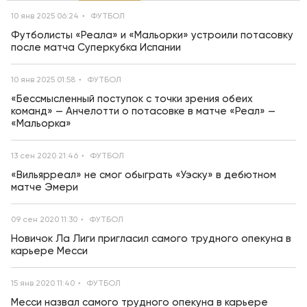
10 янв 2025 06:24
ФУТБОЛ
Футболисты «Реала» и «Мальорки» устроили потасовку
после матча Суперкубка Испании
10 янв 2025 01:58
ФУТБОЛ
«Бессмысленный поступок с точки зрения обеих
команд» — Анчелотти о потасовке в матче «Реал» —
«Мальорка»
13 сен 2020 21:46
ФУТБОЛ
«Вильярреал» не смог обыграть «Уэску» в дебютном
матче Эмери
09 сен 2020 11:30
ФУТБОЛ
Новичок Ла Лиги пригласил самого трудного опекуна в
карьере Месси
15 янв 2020 11:40
ФУТБОЛ
Месси назвал самого трудного опекуна в карьере