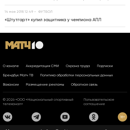
14 мая 2018 12:49
ФУТБОЛ
«Штутгарт» купил защитника у чемпиона АПЛ
О канале
Аккредитация СМИ
Охрана труда
Подписки
Брендбук Матч ТВ
Политика обработки персональных данных
Вакансии
Размещение рекламы
Обратная связь
© 2026 «ООО «Национальный спортивный
Пользовательское
телеканал»
соглашение
18+
На сайте применяются рекомендательные технологии. Подробнее