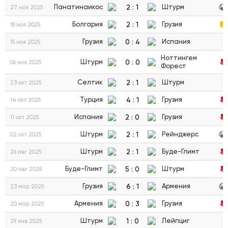
2
:
1
Панатинаикос
Штурм
27 ноя 2025
2
:
1
Болгария
Грузия
18 ноя 2025
0
:
4
Грузия
Испания
15 ноя 2025
Ноттингем
0
:
0
Штурм
06 ноя 2025
Форест
2
:
1
Селтик
Штурм
23 окт 2025
4
:
1
Турция
Грузия
14 окт 2025
2
:
0
Испания
Грузия
11 окт 2025
2
:
1
Штурм
Рейнджерс
02 окт 2025
2
:
1
Штурм
Буде-Глимт
26 авг 2025
5
:
0
Буде-Глимт
Штурм
20 авг 2025
6
:
1
Грузия
Армения
23 мар 2025
0
:
3
Армения
Грузия
20 мар 2025
1
:
0
Штурм
Лейпциг
29 янв 2025