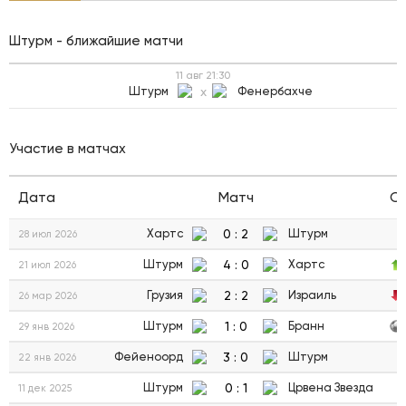
Штурм - ближайшие матчи
11 авг
21:30
Штурм
x
Фенербахче
Участие в матчах
Дата
Матч
С
0
:
2
Хартс
Штурм
28 июл 2026
4
:
0
Штурм
Хартс
21 июл 2026
2
:
2
Грузия
Израиль
26 мар 2026
1
:
0
Штурм
Бранн
29 янв 2026
3
:
0
Фейеноорд
Штурм
22 янв 2026
0
:
1
Штурм
Црвена Звезда
11 дек 2025