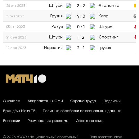
2
:
2
Штурм
Аталанта
26 окт 2023
4
:
0
Грузия
Кипр
15 окт 2023
0
:
1
Ракув
Штурм
05 окт 2023
1
:
2
Штурм
Спортинг
21 сен 2023
2
:
1
Норвегия
Грузия
12 сен 2023
О канале
Аккредитация СМИ
Охрана труда
Подписки
Брендбук Матч ТВ
Политика обработки персональных данных
Вакансии
Размещение рекламы
Обратная связь
© 2026 «ООО «Национальный спортивный
Пользовательское