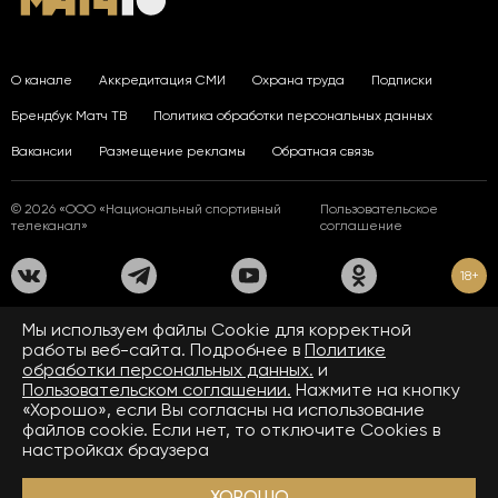
О канале
Аккредитация СМИ
Охрана труда
Подписки
Брендбук Матч ТВ
Политика обработки персональных данных
Вакансии
Размещение рекламы
Обратная связь
© 2026 «ООО «Национальный спортивный
Пользовательское
телеканал»
соглашение
18+
На сайте применяются рекомендательные технологии. Подробнее
Мы используем файлы Сookie для корректной
в
Правилах применения рекомендательных технологий.
работы веб-сайта. Подробнее в
Политике
обработки персональных данных.
и
Средство массовой информации сетевое издание «www.matchtv.ru»
зарегистрировано Федеральной службой по надзору в сфере связи,
Пользовательском соглашении.
Нажмите на кнопку
информационных технологий и массовых коммуникаций (Роскомнадзор).
«Хорошо», если Вы согласны на использование
Свидетельство о регистрации средства массовой информации ЭЛ № ФС 77 - 72390
файлов cookie. Если нет, то отключите Cookies в
от 28.02.2018. Название — www.matchtv.ru.
Учредитель (соучредители) СМИ сетевого издания «www.matchtv.ru»: ООО
настройках браузера
«Национальный спортивный телеканал», главный редактор СМИ сетевого издания
«www.matchtv.ru»: Конов В.А., номер телефона редакции СМИ сетевого издания
«www.matchtv.ru»: +7 (495) 653 84 19, адрес электронной почты редакции СМИ
ХОРОШО