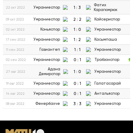
Фатих
1
:
3
Умраниеспор
22 окт 2022
Карагюмрюк
2
:
2
Умраниеспор
Кайсериспор
09 окт 2022
1
:
0
Коньяспор
Умраниеспор
02 окт 2022
1
:
2
Умраниеспор
Касымпаша
17 сен 2022
1
:
1
Газиантеп
Умраниеспор
11 сен 2022
0
:
1
Умраниеспор
Трабзонспор
02 сен 2022
Адана
1
:
0
Умраниеспор
27 авг 2022
Демирспор
0
:
1
Умраниеспор
Галатасарай
19 авг 2022
0
:
1
Умраниеспор
Антальяспор
14 авг 2022
3
:
3
Фенербахче
Умраниеспор
08 авг 2022