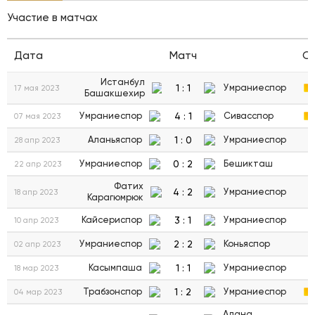
Участие в матчах
Дата
Матч
С
Истанбул
1
:
1
Умраниеспор
17 мая 2023
Башакшехир
4
:
1
Умраниеспор
Сивасспор
07 мая 2023
1
:
0
Аланьяспор
Умраниеспор
28 апр 2023
0
:
2
Умраниеспор
Бешикташ
22 апр 2023
Фатих
4
:
2
Умраниеспор
18 апр 2023
Карагюмрюк
3
:
1
Кайсериспор
Умраниеспор
10 апр 2023
2
:
2
Умраниеспор
Коньяспор
02 апр 2023
1
:
1
Касымпаша
Умраниеспор
18 мар 2023
1
:
2
Трабзонспор
Умраниеспор
04 мар 2023
Адана