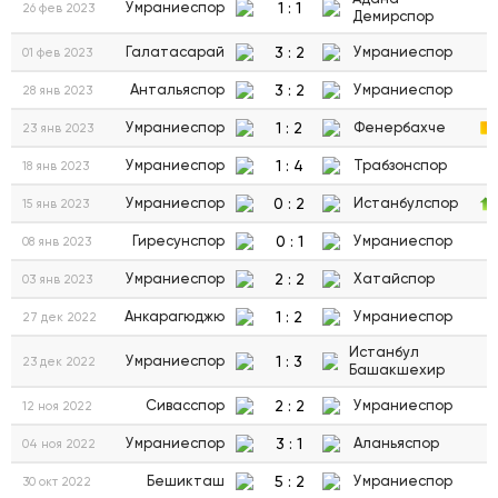
1
:
1
Умраниеспор
26 фев 2023
Демирспор
3
:
2
Галатасарай
Умраниеспор
01 фев 2023
3
:
2
Антальяспор
Умраниеспор
28 янв 2023
1
:
2
Умраниеспор
Фенербахче
23 янв 2023
1
:
4
Умраниеспор
Трабзонспор
18 янв 2023
0
:
2
Умраниеспор
Истанбулспор
15 янв 2023
0
:
1
Гиресунспор
Умраниеспор
08 янв 2023
2
:
2
Умраниеспор
Хатайспор
03 янв 2023
1
:
2
Анкарагюджю
Умраниеспор
27 дек 2022
Истанбул
1
:
3
Умраниеспор
23 дек 2022
Башакшехир
2
:
2
Сивасспор
Умраниеспор
12 ноя 2022
3
:
1
Умраниеспор
Аланьяспор
04 ноя 2022
5
:
2
Бешикташ
Умраниеспор
30 окт 2022