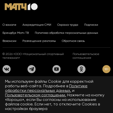
О канале
Аккредитация СМИ
Охрана труда
Подписки
Брендбук Матч ТВ
Политика обработки персональных данных
Вакансии
Размещение рекламы
Обратная связь
© 2026 «ООО «Национальный спортивный
Пользовательское
телеканал»
соглашение
18+
На сайте применяются рекомендательные технологии. Подробнее
Мы используем файлы Сookie для корректной
в
Правилах применения рекомендательных технологий.
работы веб-сайта. Подробнее в
Политике
обработки персональных данных.
и
Средство массовой информации сетевое издание «www.matchtv.ru»
зарегистрировано Федеральной службой по надзору в сфере связи,
Пользовательском соглашении.
Нажмите на кнопку
информационных технологий и массовых коммуникаций (Роскомнадзор).
«Хорошо», если Вы согласны на использование
Свидетельство о регистрации средства массовой информации ЭЛ № ФС 77 - 72390
файлов cookie. Если нет, то отключите Cookies в
от 28.02.2018. Название — www.matchtv.ru.
Учредитель (соучредители) СМИ сетевого издания «www.matchtv.ru»: ООО
настройках браузера
«Национальный спортивный телеканал», главный редактор СМИ сетевого издания