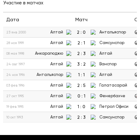
Участие в матчах
Дата
Матч
С
2
:
0
Алтай
Антальяспор
23 янв 2000
2
:
1
Алтай
Самсунспор
28 ноя 1999
2
:
3
Анкарагюджю
Алтай
08 мая 1998
3
:
2
Алтай
Ванспор
24 авг 1997
1
:
1
Антальяспор
Алтай
24 ноя 1996
2
:
5
Алтай
Галатасарай
03 фев 1996
0
:
1
Алтай
Фенербахче
27 окт 1995
1
:
0
Алтай
Петрол Офиси
19 фев 1995
2
:
3
Алтай
Самсунспор
10 окт 1993