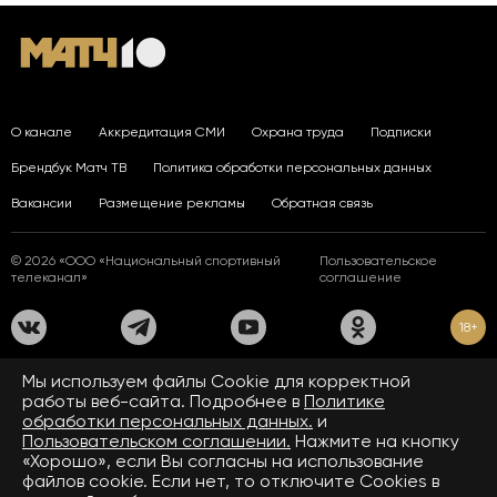
О канале
Аккредитация СМИ
Охрана труда
Подписки
Брендбук Матч ТВ
Политика обработки персональных данных
Вакансии
Размещение рекламы
Обратная связь
© 2026 «ООО «Национальный спортивный
Пользовательское
телеканал»
соглашение
18+
На сайте применяются рекомендательные технологии. Подробнее
Мы используем файлы Сookie для корректной
в
Правилах применения рекомендательных технологий.
работы веб-сайта. Подробнее в
Политике
обработки персональных данных.
и
Средство массовой информации сетевое издание «www.matchtv.ru»
зарегистрировано Федеральной службой по надзору в сфере связи,
Пользовательском соглашении.
Нажмите на кнопку
информационных технологий и массовых коммуникаций (Роскомнадзор).
«Хорошо», если Вы согласны на использование
Свидетельство о регистрации средства массовой информации ЭЛ № ФС 77 - 72390
файлов cookie. Если нет, то отключите Cookies в
от 28.02.2018. Название — www.matchtv.ru.
Учредитель (соучредители) СМИ сетевого издания «www.matchtv.ru»: ООО