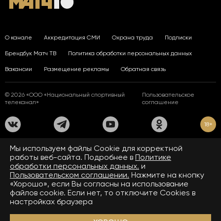
О канале
Аккредитация СМИ
Охрана труда
Подписки
Брендбук Матч ТВ
Политика обработки персональных данных
Вакансии
Размещение рекламы
Обратная связь
© 2026 «ООО «Национальный спортивный
Пользовательское
телеканал»
соглашение
18+
На сайте применяются рекомендательные технологии. Подробнее
Мы используем файлы Сookie для корректной
в
Правилах применения рекомендательных технологий.
работы веб-сайта. Подробнее в
Политике
обработки персональных данных.
и
Средство массовой информации сетевое издание «www.matchtv.ru»
зарегистрировано Федеральной службой по надзору в сфере связи,
Пользовательском соглашении.
Нажмите на кнопку
информационных технологий и массовых коммуникаций (Роскомнадзор).
«Хорошо», если Вы согласны на использование
Свидетельство о регистрации средства массовой информации ЭЛ № ФС 77 - 72390
файлов cookie. Если нет, то отключите Cookies в
от 28.02.2018. Название — www.matchtv.ru.
Учредитель (соучредители) СМИ сетевого издания «www.matchtv.ru»: ООО
настройках браузера
«Национальный спортивный телеканал», главный редактор СМИ сетевого издания
«www.matchtv.ru»: Конов В.А., номер телефона редакции СМИ сетевого издания
«www.matchtv.ru»: +7 (495) 653 84 19, адрес электронной почты редакции СМИ