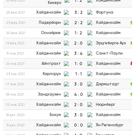
1
:
2
Хайденхайм
05 мар 2021
Кикерс
3
:
2
Хайденхайм
Фортуна
28 фев 2021
2
:
2
Падерборн
Хайденхайм
23 фев 2021
1
:
2
Оснабрюк
Хайденхайм
20 фев 2021
2
:
0
Хайденхайм
Эрцгебирге Ауэ
13 фев 2021
3
:
4
Хайденхайм
Санкт-Паули
31 янв 2021
1
:
0
Айнтрахт
Хайденхайм
26 янв 2021
1
:
1
Карлсруэ
Хайденхайм
23 янв 2021
3
:
0
Хайденхайм
Дармштадт
17 янв 2021
4
:
0
Зандхаузен
Хайденхайм
08 янв 2021
2
:
0
Хайденхайм
Нюрнберг
02 янв 2021
3
:
0
Бохум
Хайденхайм
18 дек 2020
0
:
0
Хайденхайм
Ян Регенсбург
15 дек 2020