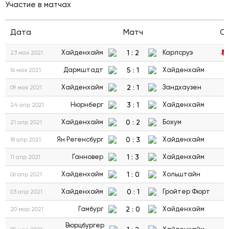
Участие в матчах
Дата
Матч
С
1
:
2
Хайденхайм
Карлсруэ
23 мая 2021
5
:
1
Дармштадт
Хайденхайм
16 мая 2021
2
:
1
Хайденхайм
Зандхаузен
09 мая 2021
3
:
1
Нюрнберг
Хайденхайм
24 апр 2021
0
:
2
Хайденхайм
Бохум
21 апр 2021
0
:
3
Ян Регенсбург
Хайденхайм
18 апр 2021
1
:
3
Ганновер
Хайденхайм
11 апр 2021
1
:
0
Хайденхайм
Хольштайн
06 апр 2021
0
:
1
Хайденхайм
Гройтер Фюрт
03 апр 2021
2
:
0
Гамбург
Хайденхайм
20 мар 2021
Вюрцбургер