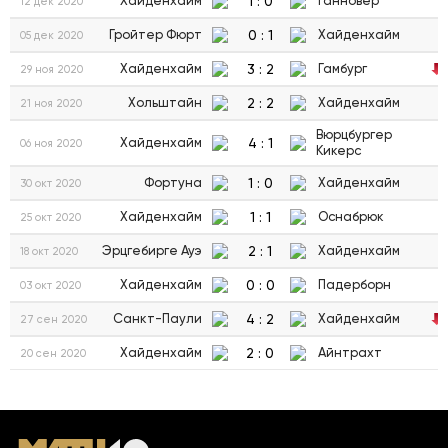
1
:
0
Хайденхайм
Ганновер
12 дек 2020
0
:
1
Гройтер Фюрт
Хайденхайм
05 дек 2020
3
:
2
Хайденхайм
Гамбург
29 ноя 2020
2
:
2
Хольштайн
Хайденхайм
21 ноя 2020
Вюрцбургер
4
:
1
Хайденхайм
06 ноя 2020
Кикерс
1
:
0
Фортуна
Хайденхайм
30 окт 2020
1
:
1
Хайденхайм
Оснабрюк
25 окт 2020
2
:
1
Эрцгебирге Ауэ
Хайденхайм
18 окт 2020
0
:
0
Хайденхайм
Падерборн
03 окт 2020
4
:
2
Санкт-Паули
Хайденхайм
27 сен 2020
2
:
0
Хайденхайм
Айнтрахт
20 сен 2020