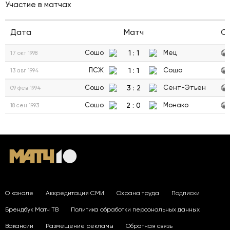
Участие в матчах
Дата
Матч
С
1
:
1
Сошо
Мец
17 окт 1998
1
:
1
ПСЖ
Сошо
13 авг 1994
3
:
2
Сошо
Сент-Этьен
09 фев 1994
2
:
0
Сошо
Монако
18 сен 1993
О канале
Аккредитация СМИ
Охрана труда
Подписки
Брендбук Матч ТВ
Политика обработки персональных данных
Вакансии
Размещение рекламы
Обратная связь