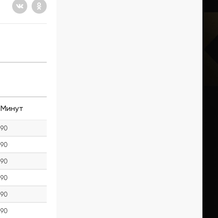
Минут
90
90
90
90
90
90