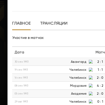
ГЛАВНОЕ
ТРАНСЛЯЦИИ
Участие в матчах
Дата
Матч
Авангард
2
:
1
30 сен 1993
Челябинск
1
:
1
19 сен 1993
Челябинск
2
:
0
16 сен 1993
Мордовия
4
:
2
08 сен 1993
Академия
2
:
0
05 сен 1993
Челябинск
0
:
1
29 авг 1993