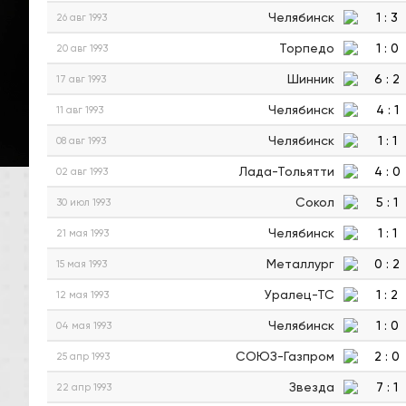
Челябинск
1
:
3
26 авг 1993
Торпедо
1
:
0
20 авг 1993
Шинник
6
:
2
17 авг 1993
Челябинск
4
:
1
11 авг 1993
Челябинск
1
:
1
08 авг 1993
Лада-Тольятти
4
:
0
02 авг 1993
Сокол
5
:
1
30 июл 1993
Челябинск
1
:
1
21 мая 1993
Металлург
0
:
2
15 мая 1993
Уралец-ТС
1
:
2
12 мая 1993
Челябинск
1
:
0
04 мая 1993
СОЮЗ-Газпром
2
:
0
25 апр 1993
Звезда
7
:
1
22 апр 1993