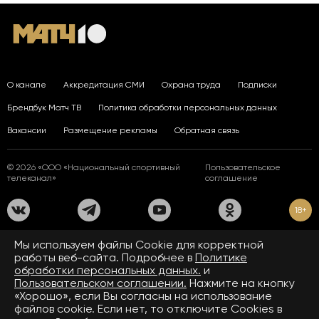
О канале
Аккредитация СМИ
Охрана труда
Подписки
Брендбук Матч ТВ
Политика обработки персональных данных
Вакансии
Размещение рекламы
Обратная связь
© 2026 «ООО «Национальный спортивный
Пользовательское
телеканал»
соглашение
18+
На сайте применяются рекомендательные технологии. Подробнее
Мы используем файлы Сookie для корректной
в
Правилах применения рекомендательных технологий.
работы веб-сайта. Подробнее в
Политике
обработки персональных данных.
и
Средство массовой информации сетевое издание «www.matchtv.ru»
зарегистрировано Федеральной службой по надзору в сфере связи,
Пользовательском соглашении.
Нажмите на кнопку
информационных технологий и массовых коммуникаций (Роскомнадзор).
«Хорошо», если Вы согласны на использование
Свидетельство о регистрации средства массовой информации ЭЛ № ФС 77 - 72390
файлов cookie. Если нет, то отключите Cookies в
от 28.02.2018. Название — www.matchtv.ru.
Учредитель (соучредители) СМИ сетевого издания «www.matchtv.ru»: ООО