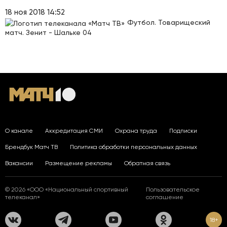
18 ноя 2018 14:52
Футбол. Товарищеский
матч. Зенит - Шальке 04
О канале
Аккредитация СМИ
Охрана труда
Подписки
Брендбук Матч ТВ
Политика обработки персональных данных
Вакансии
Размещение рекламы
Обратная связь
© 2026 «ООО «Национальный спортивный
Пользовательское
телеканал»
соглашение
18+