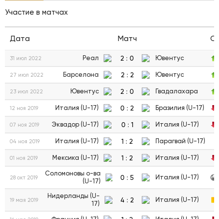
Участие в матчах
Дата
Матч
С
2
:
0
Реал
Ювентус
31 июл 2022
2
:
2
Барселона
Ювентус
27 июл 2022
2
:
0
Ювентус
Гвадалахара
23 июл 2022
0
:
2
Италия (U-17)
Бразилия (U-17)
12 ноя 2019
0
:
1
Эквадор (U-17)
Италия (U-17)
07 ноя 2019
1
:
2
Италия (U-17)
Парагвай (U-17)
04 ноя 2019
1
:
2
Мексика (U-17)
Италия (U-17)
01 ноя 2019
Соломоновы о-ва
0
:
5
Италия (U-17)
28 окт 2019
(U-17)
Нидерланды (U-
4
:
2
Италия (U-17)
19 мая 2019
17)