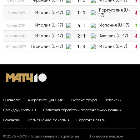
1
:
2
Франция (U-17)
Италия (U-17)
16 мая 2019
Португалия (U-
1
:
0
Италия (U-17)
13 мая 2019
17)
4
:
1
Италия (U-17)
Испания (U-17)
10 мая 2019
2
:
1
Италия (U-17)
Австрия (U-17)
07 мая 2019
1
:
3
Германия (U-17)
Италия (U-17)
04 мая 2019
О канале
Аккредитация СМИ
Охрана труда
Подписки
Брендбук Матч ТВ
Политика обработки персональных данных
Вакансии
Размещение рекламы
Обратная связь
© 2026 «ООО «Национальный спортивный
Пользовательское