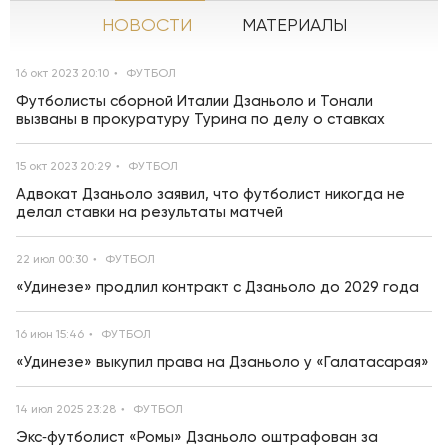
НОВОСТИ
МАТЕРИАЛЫ
16 окт 2023 20:10
ФУТБОЛ
Футболисты сборной Италии Дзаньоло и Тонали
вызваны в прокуратуру Турина по делу о ставках
15 окт 2023 20:29
ФУТБОЛ
Адвокат Дзаньоло заявил, что футболист никогда не
делал ставки на результаты матчей
22 июл 00:30
ФУТБОЛ
«Удинезе» продлил контракт с Дзаньоло до 2029 года
16 июн 15:46
ФУТБОЛ
«Удинезе» выкупил права на Дзаньоло у «Галатасарая»
14 июл 2025 23:28
ФУТБОЛ
Экс‑футболист «Ромы» Дзаньоло оштрафован за