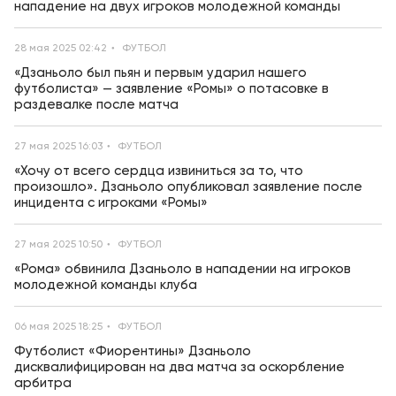
нападение на двух игроков молодежной команды
28 мая 2025 02:42
ФУТБОЛ
«Дзаньоло был пьян и первым ударил нашего
футболиста» — заявление «Ромы» о потасовке в
раздевалке после матча
27 мая 2025 16:03
ФУТБОЛ
«Хочу от всего сердца извиниться за то, что
произошло». Дзаньоло опубликовал заявление после
инцидента с игроками «Ромы»
27 мая 2025 10:50
ФУТБОЛ
«Рома» обвинила Дзаньоло в нападении на игроков
молодежной команды клуба
06 мая 2025 18:25
ФУТБОЛ
Футболист «Фиорентины» Дзаньоло
дисквалифицирован на два матча за оскорбление
арбитра