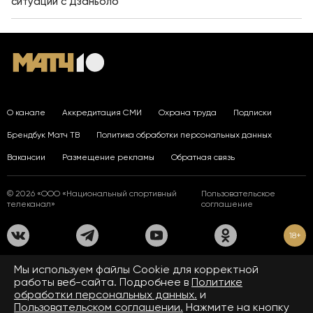
ситуации с Дзаньоло
О канале
Аккредитация СМИ
Охрана труда
Подписки
Брендбук Матч ТВ
Политика обработки персональных данных
Вакансии
Размещение рекламы
Обратная связь
© 2026 «ООО «Национальный спортивный
Пользовательское
телеканал»
соглашение
18+
На сайте применяются рекомендательные технологии. Подробнее
Мы используем файлы Сookie для корректной
в
Правилах применения рекомендательных технологий.
работы веб-сайта. Подробнее в
Политике
обработки персональных данных.
и
Средство массовой информации сетевое издание «www.matchtv.ru»
зарегистрировано Федеральной службой по надзору в сфере связи,
Пользовательском соглашении.
Нажмите на кнопку
информационных технологий и массовых коммуникаций (Роскомнадзор).