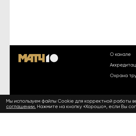
О канале
Аккредита
Охрана тр
Мы используем файлы Сookie для корректной работы 
© 2026 «ООО «Национальный
соглашении.
Нажмите на кнопку «Хорошо», если Вы сог
Пользовател
спортивный телеканал»
На сайте применяются рекомендательные технологии. Подро
Средство массовой информации сетевое издание «www.matchtv
(Роскомнадзор). Свидетельство о регистрации средства массово