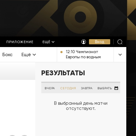
Вход
ПРИЛОЖЕНИЕ
ЕЩЁ
12:10 Чемпионат
Бокс
Ещё
Европы по водным
видам спорта.
Открытая вода.
РЕЗУЛЬТАТЫ
Мужчины 3 км. Прямая
трансляция из
Франции
ВЧЕРА
СЕГОДНЯ
ЗАВТРА
ВЫБРАТЬ
В выбранный день матчи
отсутствуют.