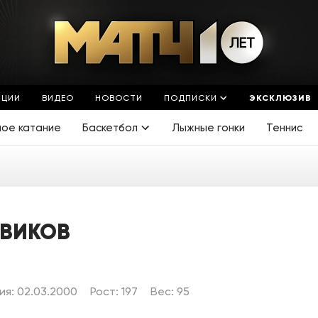
ЯЦИИ
ВИДЕО
НОВОСТИ
ПОДПИСКИ
ЭКСКЛЮЗИВ
ное катание
Баскетбол
Лыжные гонки
Теннис
ОВИКОВ
я: 02.03.2000
Рост: 197
Вес: 95