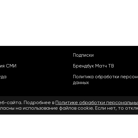
Подписки
ция СМИ
Брендбук Матч ТВ
уда
Политика обработки персон
данных
веб-сайта. Подробнее в
Политике обработки персональны
ласны на использование файлов cookie. Если нет, то отк
ьское соглашение
бнее в
Правилах применения рекомендательных технологий.
.ru» зарегистрировано Федеральной службой по надзору в сфере свя
й информации ЭЛ № ФС 77 - 72390 от 28.02.2018. Название — www.matcht